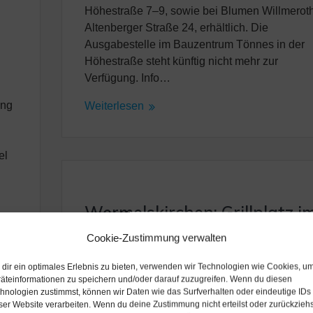
Höhestraße 7–9, sowie bei Blumen Willmeroth
Altenberger Straße 24, erhältlich. Die
Ausgabestelle im Bauzentrum Tönnes in der
Höhestraße steht künftig nicht mehr zur
Verfügung. Info…
ang
Weiterlesen
el
Wermelskirchen: Grillplatz i
Eifgen vorerst gesperrt
Cookie-Zustimmung verwalten
30. Juli 2026
dir ein optimales Erlebnis zu bieten, verwenden wir Technologien wie Cookies, u
äteinformationen zu speichern und/oder darauf zuzugreifen. Wenn du diesen
Wermelskirchen – Grillplatz im Eifgen vorerst
hnologien zustimmst, können wir Daten wie das Surfverhalten oder eindeutige IDs
gesperrt. Wichtige Info: Durch die Trockenheit
ser Website verarbeiten. Wenn du deine Zustimmung nicht erteilst oder zurückziehs