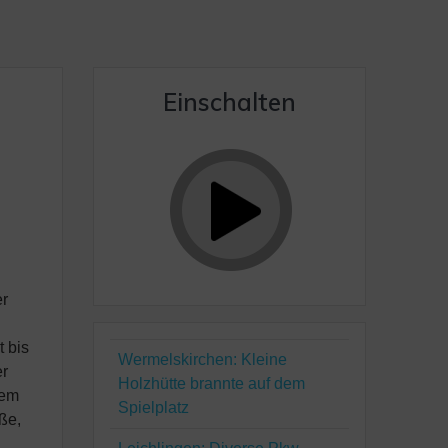
Einschalten
er
t bis
Wermelskirchen: Kleine
er
Holzhütte brannte auf dem
nem
Spielplatz
ße,