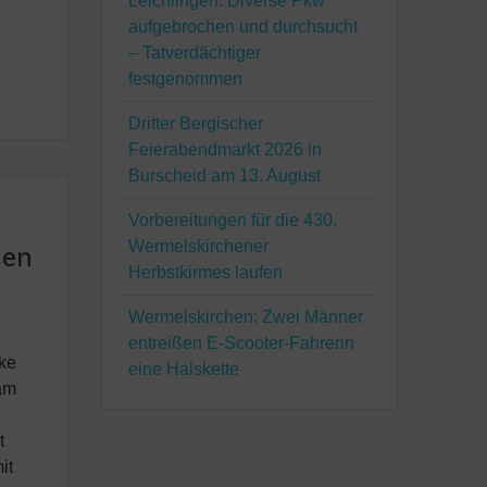
Leichlingen: Diverse Pkw
aufgebrochen und durchsucht
– Tatverdächtiger
festgenommen
Dritter Bergischer
Feierabendmarkt 2026 in
Burscheid am 13. August
Vorbereitungen für die 430.
Wermelskirchener
gen
Herbstkirmes laufen
Wermelskirchen: Zwei Männer
entreißen E-Scooter-Fahrerin
ke
eine Halskette
 am
t
it