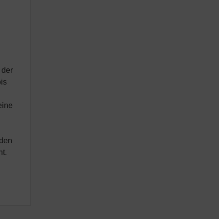
 der
is
eine
aden
t.