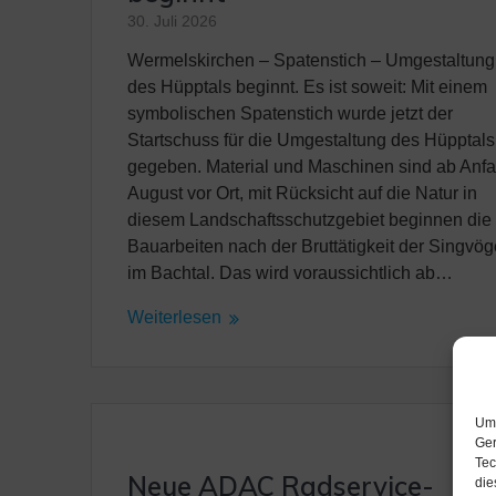
30. Juli 2026
Wermelskirchen – Spatenstich – Umgestaltung
des Hüpptals beginnt. Es ist soweit: Mit einem
symbolischen Spatenstich wurde jetzt der
Startschuss für die Umgestaltung des Hüpptals
gegeben. Material und Maschinen sind ab Anf
August vor Ort, mit Rücksicht auf die Natur in
diesem Landschaftsschutzgebiet beginnen die
Bauarbeiten nach der Bruttätigkeit der Singvög
im Bachtal. Das wird voraussichtlich ab…
Weiterlesen
Um 
Ger
Tec
Neue ADAC Radservice-
die