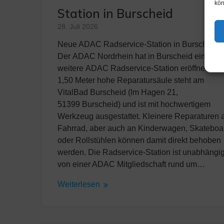
kön
Station in Burscheid
28. Juli 2026
Neue ADAC Radservice-Station in Burscheid.
Der ADAC Nordrhein hat in Burscheid eine
weitere ADAC Radservice-Station eröffnet. Die
1,50 Meter hohe Reparatursäule steht am
VitalBad Burscheid (Im Hagen 21,
51399 Burscheid) und ist mit hochwertigem
Werkzeug ausgestattet. Kleinere Reparaturen
Fahrrad, aber auch an Kinderwagen, Skateboa
oder Rollstühlen können damit direkt behoben
werden. Die Radservice-Station ist unabhängi
von einer ADAC Mitgliedschaft rund um…
Weiterlesen