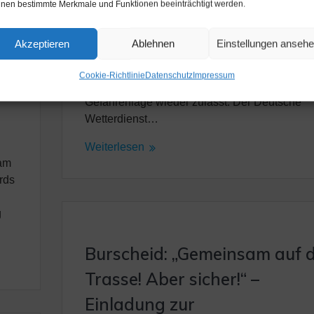
die hohen Temperaturen besteht derzeit eine
nen bestimmte Merkmale und Funktionen beeinträchtigt werden.
erhöhte Brandgefahr. Das Ordnungsamt der St
Wermelskirchen hat deshalb vorerst den
Akzeptieren
Ablehnen
Einstellungen anseh
öffentlichen Grillplatz im Eifgen gesperrt! Offe
Feuer, Grillen oder Rauchen sind verboten. D
Cookie-Richtlinie
Datenschutz
Impressum
Verbot wird aufgehoben, sobald es die
Gefahrenlage wieder zulässt. Der Deutsche
Wetterdienst…
Weiterlesen
 am
rds
g
Burscheid: „Gemeinsam auf 
Trasse! Aber sicher!“ –
Einladung zur