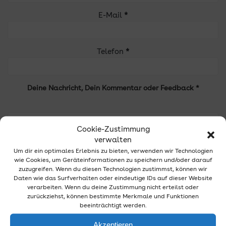
E-Mail
*
Telefon
*
Deine Nachricht, Dein Kommentar oder Feedback *
Cookie-Zustimmung
verwalten
Um dir ein optimales Erlebnis zu bieten, verwenden wir Technologien
wie Cookies, um Geräteinformationen zu speichern und/oder darauf
zuzugreifen. Wenn du diesen Technologien zustimmst, können wir
Daten wie das Surfverhalten oder eindeutige IDs auf dieser Website
verarbeiten. Wenn du deine Zustimmung nicht erteilst oder
zurückziehst, können bestimmte Merkmale und Funktionen
beeinträchtigt werden.
Akzeptieren