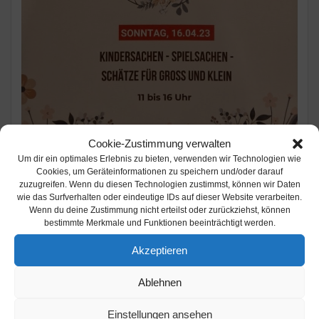
Cookie-Zustimmung verwalten
Um dir ein optimales Erlebnis zu bieten, verwenden wir Technologien wie
Cookies, um Geräteinformationen zu speichern und/oder darauf
Datum:
16. April 2023
zuzugreifen. Wenn du diesen Technologien zustimmst, können wir Daten
wie das Surfverhalten oder eindeutige IDs auf dieser Website verarbeiten.
Uhrzeit:
11:00 - 16:00
Wenn du deine Zustimmung nicht erteilst oder zurückziehst, können
Ort:
51399 Burscheid / Hilgen - An der Rosendelle
bestimmte Merkmale und Funktionen beeinträchtigt werden.
Freizeit & Ausflüge
Akzeptieren
Am Sonntag den 16.04.23 findet in Hilgen
Ablehnen
von 11 bis 16 Uhr ein Frühlingströdel statt.
Hier findet ihr:
Einstellungen ansehen