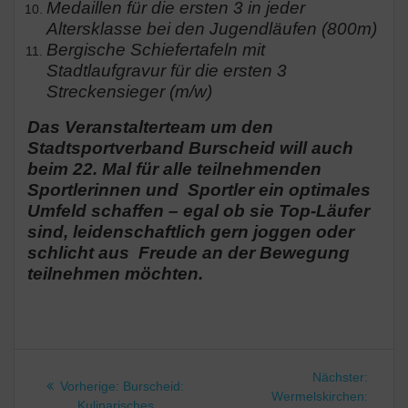
Medaillen für die ersten 3 in jeder
Altersklasse bei den Jugendläufen (800m)
Bergische Schiefertafeln mit
Stadtlaufgravur für die ersten 3
Streckensieger (m/w)
Das Veranstalterteam um den
Stadtsportverband Burscheid will auch
beim 22. Mal für alle teilnehmenden
Sportlerinnen und
Sportler ein optimales
Umfeld schaffen – egal ob sie Top-Läufer
sind, leidenschaftlich gern joggen oder
schlicht aus
Freude an der Bewegung
teilnehmen möchten.
Beitragsnavigation
Nächst
Nächster:
Vorheriger
Vorherige:
Burscheid:
Beitrag
Wermelskirchen:
Beitrag:
Kulinarisches