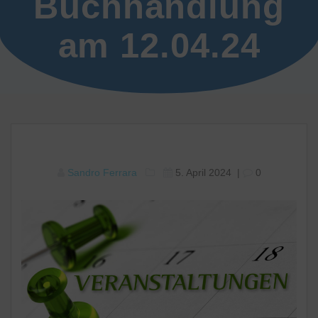
Buchhandlung
am 12.04.24
Sandro Ferrara
5. April 2024
|
0