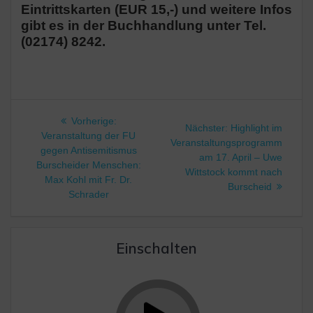
Eintrittskarten (EUR 15,-) und weitere Infos
gibt es in der Buchhandlung unter Tel.
(02174) 8242.
Beitragsnavigation
Vorheriger
Vorherige:
Nächster
Nächster:
Highlight im
Beitrag:
Veranstaltung der FU
Beitrag:
Veranstaltungsprogramm
gegen Antisemitismus
am 17. April – Uwe
Burscheider Menschen:
Wittstock kommt nach
Max Kohl mit Fr. Dr.
Burscheid
Schrader
Einschalten