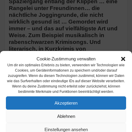
Spaziergang entlang der Klippen … eine
Rangelei unter Freundinnen… die
nächtliche Joggingrunde, die nicht
wirklich gesund ist … Gemordet wird
immer – und das auf vielfältigste Art und
Weise. Zum Beispiel musikalisch in
rabenschwarzen Krimisongs. Und
literarisch, in Kurzkrimis von
schwarzhumorig bis ganz schön
Cookie-Zustimmung verwalten
spannend!
Um dir ein optimales Erlebnis zu bieten, verwenden wir Technologien wie
Cookies, um Geräteinformationen zu speichern und/oder darauf
zuzugreifen. Wenn du diesen Technologien zustimmst, können wir Daten
Die Krimi-Autorin und Musik-Kabarettistin
wie das Surfverhalten oder eindeutige IDs auf dieser Website verarbeiten.
Wenn du deine Zustimmung nicht erteilst oder zurückziehst, können
Jutta Wilbertz liest ihre Krimis, plaudert
bestimmte Merkmale und Funktionen beeinträchtigt werden.
aus der Giftküche, singt ihre
mörderischen Songs zur Ukulele und
Akzeptieren
bezieht auch ihr Publikum interaktiv mit
ein! In ihrem reichen und sich ständig
Ablehnen
vergrößernden literarischen Giftschrank
findet Jutta Wilbertz stetig frische Zutaten.
Einstellungen ansehen