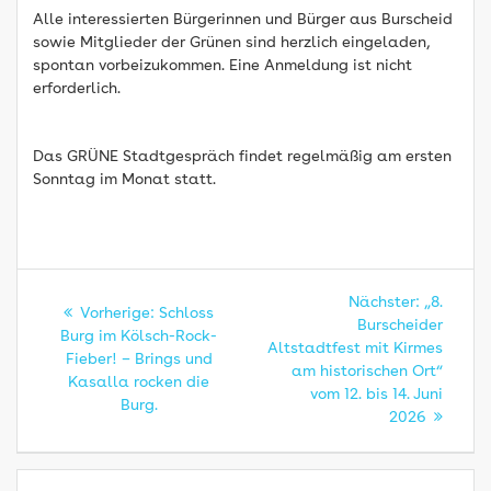
Alle interessierten Bürgerinnen und Bürger aus Burscheid
sowie Mitglieder der Grünen sind herzlich eingeladen,
spontan vorbeizukommen. Eine Anmeldung ist nicht
erforderlich.
Das GRÜNE Stadtgespräch findet regelmäßig am ersten
Sonntag im Monat statt.
Beitragsnavigation
Nächster
Nächster:
„8.
Vorheriger
Vorherige:
Schloss
Beitrag:
Burscheider
Beitrag:
Burg im Kölsch-Rock-
Altstadtfest mit Kirmes
Fieber! – Brings und
am historischen Ort“
Kasalla rocken die
vom 12. bis 14. Juni
Burg.
2026