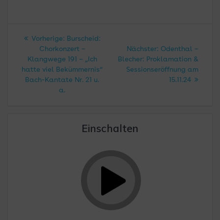
Beitragsnavigation
Vorheriger
Vorherige:
Burscheid:
Beitrag:
Nächster
Chorkonzert –
Nächster:
Odenthal –
Beitrag:
Klangwege 191 – „Ich
Blecher: Proklamation &
hatte viel Bekümmernis“
Sessionseröffnung am
Bach-Kantate Nr. 21 u.
15.11.24
a.
Einschalten