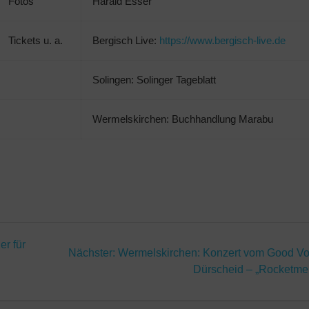
Fotos
Harald Esser
Tickets u. a.
Bergisch Live:
https://www.bergisch-live.de
Solingen: Solinger Tageblatt
Wermelskirchen: Buchhandlung Marabu
n
er für
Nächster
Nächster:
Wermelskirchen: Konzert vom Good Vo
Beitrag:
Dürscheid – „Rocketme