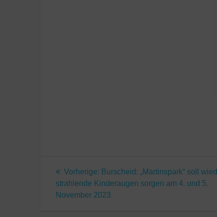
Beitragsnavigatio
Vorheriger
Vorherige:
Burscheid: „Martinspark“ soll wied
Beitrag:
strahlende Kinderaugen sorgen am 4. und 5.
November 2023