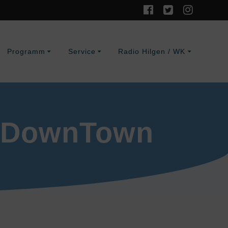
Programm
Service
Radio Hilgen / WK
it DownTown