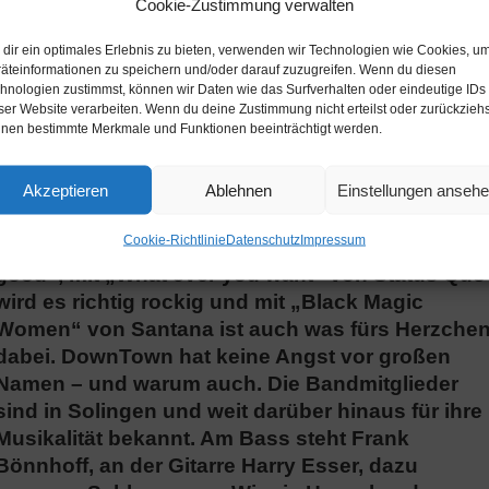
Cookie-Zustimmung verwalten
dir ein optimales Erlebnis zu bieten, verwenden wir Technologien wie Cookies, u
Am 4.11.2023 geht es wieder auf eine musikalisc
äteinformationen zu speichern und/oder darauf zuzugreifen. Wenn du diesen
hnologien zustimmst, können wir Daten wie das Surfverhalten oder eindeutige IDs
Reise in die Zeit der großen Oldie-Hits und Rock-
ser Website verarbeiten. Wenn du deine Zustimmung nicht erteilst oder zurückziehs
Klassiker. „DownTown“ begeistert seine Fans sei
nen bestimmte Merkmale und Funktionen beeinträchtigt werden.
Jahren – und hat auch die Burger Kirche schon
gerockt.
Akzeptieren
Ablehnen
Einstellungen anseh
Auf dem Programm von Solingens beliebter Soul-
Cookie-Richtlinie
Datenschutz
Impressum
Blues- und Rockband steht James Browns „I feel
good“, mit „What ever you want“ von Status Quo
wird es richtig rockig und mit „Black Magic
Women“ von Santana ist auch was fürs Herzche
dabei. DownTown hat keine Angst vor großen
Namen – und warum auch. Die Bandmitglieder
sind in Solingen und weit darüber hinaus für ihre
Musikalität bekannt. Am Bass steht Frank
Bönnhoff, an der Gitarre Harry Esser, dazu