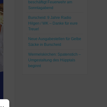
beschäftigt Feuerwehr am
Sonntagabend
Burscheid: 9 Jahre Radio
Hilgen / WK – Danke für eure
Treue!
Neue Ausgabestellen für Gelbe
Säcke in Burscheid
Wermelskirchen: Spatenstich –
Umgestaltung des Hüpptals
beginnt