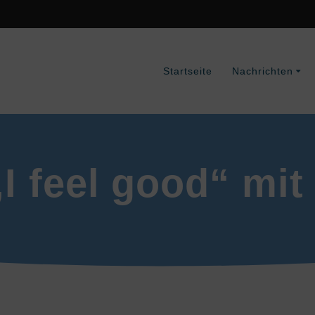
Startseite
Nachrichten
„I feel good“ m