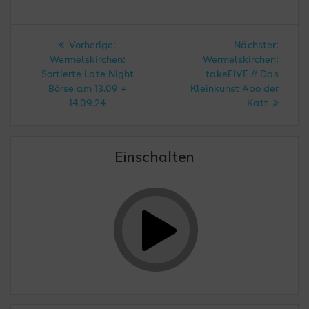
Beitragsnavigation
Vorheriger
Nächs
Vorherige:
Nächster:
Beitrag:
Beitra
Wermelskirchen:
Wermelskirchen:
Sortierte Late Night
takeFIVE // Das
Börse am 13.09 +
Kleinkunst Abo der
14.09.24
Katt
Einschalten