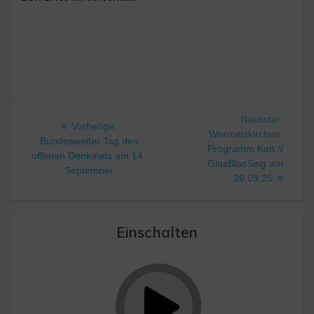
Beitragsnavigation
Nächst
Nächster:
Vorheriger
Vorherige:
Beitrag
Wermelskirchen:
Beitrag:
Bundesweiter Tag des
Programm Katt //
offenen Denkmals am 14.
GlasBlasSing am
September
26.09.25
Einschalten