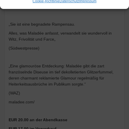
Cookie-Richtlinie
Datenschutz
Impressum
(Siegener Zeitung)
„Sie ist eine begnadete Rampensau.
Alles, was Maladée anfasst, verwandelt sie wundervoll in
Witz, Frivolität und Farce„
(Südwestpresse)
„Eine glamouröse Entdeckung: Maladée gibt die zart
französelnde Diseuse im tief dekolletierten Glitzerfummel,
deren charmant reklamierte Glamour regelmäßig für
Heiterkeitsausbrüche im Publikum sorgte.“
(WAZ)
maladee.com/
EUR 20.00 an der Abendkasse
EUR 17.00 im Vorverkauf