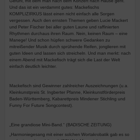
Gefühl, mit dem man nach dem Konzert nach Hause geht.
Und das ist ein verdammt gutes: Mackefischs
KOMPLIZIRKUS lässt einen nicht einfach alle Sorgen
vergessen. Auch den ernsten Themen geben Lucie Mackert
und Peter Fischer bei aller guten Laune und raffinierten
Rhythmen durchaus ihren Raum. Nein, keinen Raum – eine
Manege! Und schon hüpfen schwere Gedanken zu
mitreißender Musik durch sprühende Reifen, jonglieren mit
guten Ideen und lassen sich streicheln. Und man merkt: nach
einem Abend mit Mackefisch trägt sich die Last der Welt
einfach deutlich leichter.
Mackefisch sind Gewinner zahlreicher Auszeichnungen (u.a.
Kleinkunstpreis St. Ingberter Pfanne, Kleinkunstförderpreis
Baden-Württemberg, Kabarettpreis Mindener Stichling und
Funny For Future Songcontest).
„Eine grandiose Mini-Band.“ (BADISCHE ZEITUNG)
„Harmoniegesang mit einer solchen Wortakrobatik gab es so