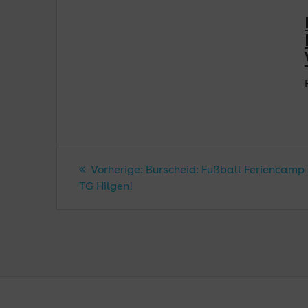
Beitragsnavigatio
Vorheriger
Vorherige:
Burscheid: Fußball Feriencamp
Beitrag:
TG Hilgen!