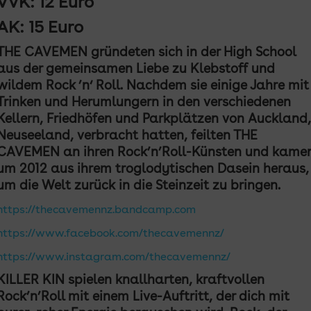
VVK: 12 Euro
AK: 15 Euro
THE CAVEMEN gründeten sich in der High School
aus der gemeinsamen Liebe zu Klebstoff und
wildem Rock ’n‘ Roll. Nachdem sie einige Jahre mit
Trinken und Herumlungern in den verschiedenen
Kellern, Friedhöfen und Parkplätzen von Auckland,
Neuseeland, verbracht hatten, feilten THE
CAVEMEN an ihren Rock’n’Roll-Künsten und kame
um 2012 aus ihrem troglodytischen Dasein heraus,
um die Welt zurück in die Steinzeit zu bringen.
https://thecavemennz.bandcamp.com
https://www.facebook.com/thecavemennz/
https://www.instagram.com/thecavemennz/
KILLER KIN spielen knallharten, kraftvollen
Rock’n’Roll mit einem Live-Auftritt, der dich mit