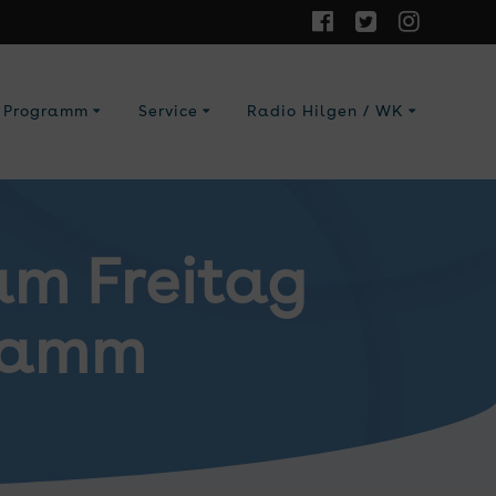
Programm
Service
Radio Hilgen / WK
am Freitag
ndamm