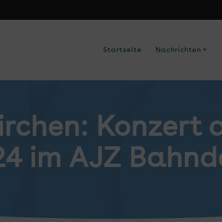
Startseite
Nachrichten
rchen: Konzert 
.24 im AJZ Bah