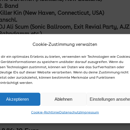
2. Band
Killer Kin (
New Haven, Connecticut, USA)
anschl.
DJ Ali Scum (Sonic Ballroom, Exit Revial Party, AJZ
Bahndamm etc.)
Cookie-Zustimmung verwalten
dir ein optimales Erlebnis zu bieten, verwenden wir Technologien wie Cookies
Konzertinfo:
Geräteinformationen zu speichern und/oder darauf zuzugreifen. Wenn du
sen Technologien zustimmst, können wir Daten wie das Surfverhalten oder
THE CAVEMEN (Auckland, Neuseeland)
deutige IDs auf dieser Website verarbeiten. Wenn du deine Zustimmung nicht
eilst oder zurückziehst, können bestimmte Merkmale und Funktionen
KILLER KIN (New Haven, Connecticut,
inträchtigt werden.
USA)
Akzeptieren
Ablehnen
Einstellungen anseh
Freitag, 31.05.2024
AJZ Bahndamm
Cookie-Richtlinie
Datenschutz
Impressum
Einlass: 20 Uhr