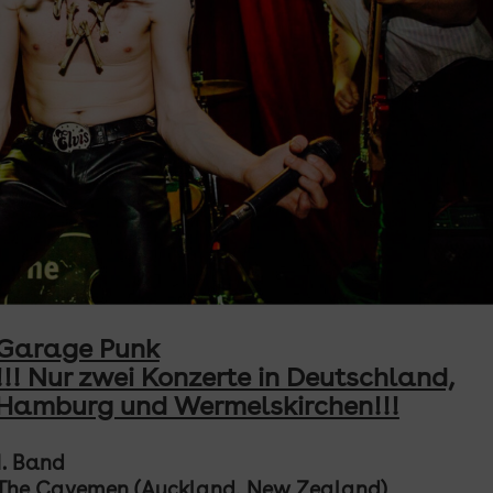
Garage Punk
!!! Nur zwei Konzerte in Deutschland,
Hamburg und Wermelskirchen!!!
1. Band
The Cavemen (
Auckland, New Zealand)