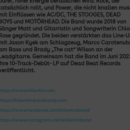
purer, roher Energie berauschen wird. Rock, der
tatsächlich rollt, und Power, die nicht knallen
mus
mit Einflüssen wie AC/DC, THE STOOGES, DEAD
BOYS und MOTÖRHEAD. Die Band
wurde 2018 von
Sänger Matt und Gitarristin und Songwriterin Chlo
Rose gegründet. Die beiden
verstärkten das Line-
mit Jason Kyek am Schlagzeug, Marco Carotenut
am Bass und Brady
„The cat“ Wilson an der
Leadgitarre. Gemeinsam hat die Band im Juni 202
ihre 10-Track-Debüt-
LP auf Dead Beat Records
veröffentlicht.
https://www.killerkin.com
https://killerkin.bandcamp.com
https://www.facebook.com/killerkinband/
https://www.instagram.com/killerkinband