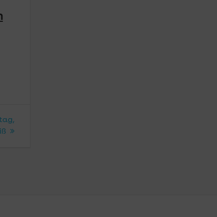
n
tag,
iß