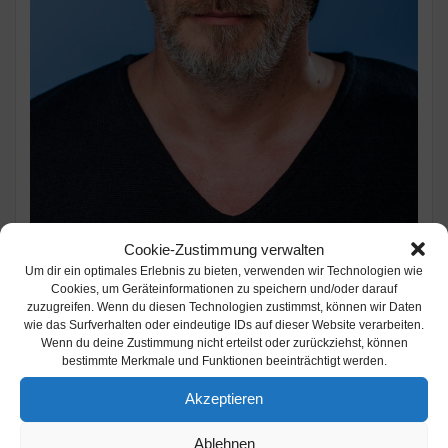
Cookie-Zustimmung verwalten
Um dir ein optimales Erlebnis zu bieten, verwenden wir Technologien wie
Cookies, um Geräteinformationen zu speichern und/oder darauf
zuzugreifen. Wenn du diesen Technologien zustimmst, können wir Daten
wie das Surfverhalten oder eindeutige IDs auf dieser Website verarbeiten.
Wenn du deine Zustimmung nicht erteilst oder zurückziehst, können
bestimmte Merkmale und Funktionen beeinträchtigt werden.
Datum:
15. November 2023
Akzeptieren
Uhrzeit:
20:00
Ort:
42929 Wermelskirchen - Kattwinkelstr. 3 -
Ablehnen
Kattwinkelsche Fabrik