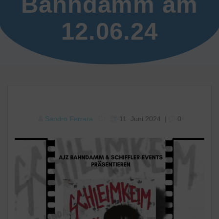
Bahndamm am
12.06.24
Sandro Ferrara
11. Juni 2024
|
0