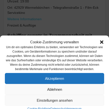
Uhrzeit:
19:00
Ort:
42929 Wermelskirchen - Telegrafenstraße 1 - Film-Eck
Servicekino
Weitere Informationen
Freizeit & Ausflüge
Schiffler-events in Zuammenarbeit mit
AJZ Bahndamm Wermelskirchen zeigen
Cookie-Zustimmung verwalten
den Dokumentarfilm
Um dir ein optimales Erlebnis zu bieten, verwenden wir Technologien wie
„Schleimkeim – Otze und die DDR von
Cookies, um Geräteinformationen zu speichern und/oder darauf
zuzugreifen. Wenn du diesen Technologien zustimmst, können wir Daten
unten“ im Film – Eck, Telegrafenstrasse 1
wie das Surfverhalten oder eindeutige IDs auf dieser Website verarbeiten.
Wermelskirchen.
Wenn du deine Zustimmung nicht erteilst oder zurückziehst, können
bestimmte Merkmale und Funktionen beeinträchtigt werden.
Mittwoch, 12. Juni 2024
Akzeptieren
Einlass 19.00 Uhr
Beginn 20.00 Uhr
Ablehnen
Eintriit 9E
Einstellungen ansehen
Eintritt inklusive einem Bier 0,33l
Cookie-Richtlinie
Datenschutz
Impressum