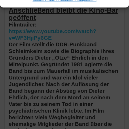
Tickets: schiffler-events.de
Anschließend bleibt die Kino-Bar
geöffent
Filmtrailer:
https://www.youtube.com/watch?
v=WF3HjiPy6GE
Der Film stellt die DDR-Punkband
Schleimkeim sowie die Biographie ihres
Gründers Dieter „Otze“ Ehrlich in den
Mittelpunkt. Gegründet 1981 agierte die
Band bis zum Mauerfall im musikalischen
Untergrund und war ein Idol vieler
Jugendlicher. Nach der Auflösung der
Band begann der Abstieg von Dieter
Ehrlich, der nach dem Mord an seinem
Vater bis zu seinem Tod in einer
psychiatrischen Klinik lebte. Im Film
berichten viele Wegbegleiter und
ehemalige Mitglieder der Band über die