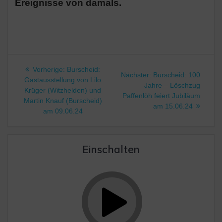
Ereignisse von damals.
Beitragsnavigation
Vorheriger
Vorherige:
Burscheid:
Nächster
Nächster:
Burscheid: 100
Beitrag:
Gastausstellung von Lilo
Beitrag:
Jahre – Löschzug
Krüger (Witzhelden) und
Paffenlöh feiert Jubiläum
Martin Knauf (Burscheid)
am 15.06.24
am 09.06.24
Einschalten