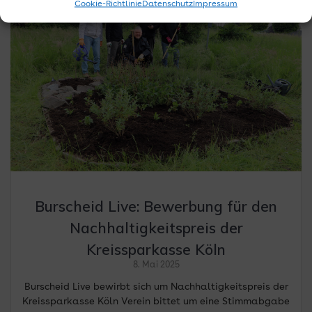
Cookie-Richtlinie
Datenschutz
Impressum
Burscheid Live: Bewerbung für den
Nachhaltigkeitspreis der
Kreissparkasse Köln
8. Mai 2025
Burscheid Live bewirbt sich um Nachhaltigkeitspreis der
Kreissparkasse Köln Verein bittet um eine Stimmabgabe