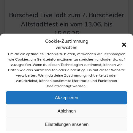
Burscheid Live lädt zum 7. Burscheider
Altstadtfest ein vom 13.06. bis
15.06.25
3. Juni 2025
Cookie-Zustimmung
verwalten
Burscheid Live lädt zum 7. Burscheider Altstadtfest ein
Um dir ein optimales Erlebnis zu bieten, verwenden wir Technologien
vom 13.06. bis 15.06.25 Großes Bühnenprogramm und viele
wie Cookies, um Geräteinformationen zu speichern und/oder darauf
Attraktionen für die Kinder Auch wenn die Ausrichtung
zuzugreifen. Wenn du diesen Technologien zustimmst, können wir
durch Preissteigerungen und den Auflagen zur
Daten wie das Surfverhalten oder eindeutige IDs auf dieser Website
Absicherung der Veranstaltung immer schwieriger wird,
verarbeiten. Wenn du deine Zustimmung nicht erteilst oder
freuen sich die Organisatoren des Vereins „Burscheid
zurückziehst, können bestimmte Merkmale und Funktionen
beeinträchtigt werden.
Live“ darauf, den Besuchern beim „7. Burscheider
Altstadtfest mit Kirmes am historischen…
Akzeptieren
Weiterlesen
Ablehnen
Einstellungen ansehen