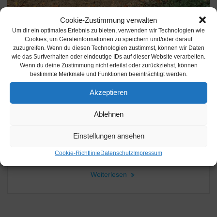
Cookie-Zustimmung verwalten
Um dir ein optimales Erlebnis zu bieten, verwenden wir Technologien wie
Cookies, um Geräteinformationen zu speichern und/oder darauf
Burscheid: Diensthund hilft bei
zuzugreifen. Wenn du diesen Technologien zustimmst, können wir Daten
wie das Surfverhalten oder eindeutige IDs auf dieser Website verarbeiten.
Festnahme von Graffiti-Sprayern
Wenn du deine Zustimmung nicht erteilst oder zurückziehst, können
3. November 2025
bestimmte Merkmale und Funktionen beeinträchtigt werden.
Burscheid – Diensthund hilft bei Festnahme von Graffiti-
Akzeptieren
Sprayern. Gestern Nachmittag (02.11.) haben drei Männer
Graffiti an den Betonpfeilern der Autobahnbrücke unterhalb
Ablehnen
der A1 im Bereich Lambertsmühle angebracht. Eine
Diensthundführerin war mit ihrem Diensthund zur Tatzeit
Einstellungen ansehen
zufällig vor Ort und konnte bei der Festnahme von zwei
Tatverdächtigen helfen. Gegen 14:20 Uhr war die
Cookie-Richtlinie
Datenschutz
Impressum
Diensthundführerin mit Diensthund…
Weiterlesen