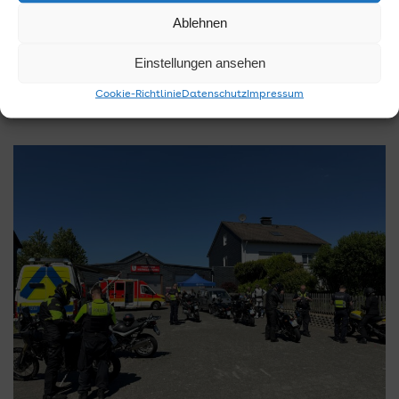
die Beamtinnen und Beamten der Verkehrsdienstgruppe
Ablehnen
und der Verkehrssicherheitsberatung der Polizei Rhein-
Berg…
Einstellungen ansehen
Weiterlesen
Cookie-Richtlinie
Datenschutz
Impressum