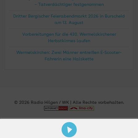
– Tatverdächtiger festgenommen
Dritter Bergischer Feierabendmarkt 2026 in Burscheid
am 13. August
Vorbereitungen für die 430. Wermelskirchener
Herbstkirmes laufen
Wermelskirchen: Zwei Männer entreißen E-Scooter-
Fahrerin eine Halskette
© 2026 Radio Hilgen / WK | Alle Rechte vorbehalten.