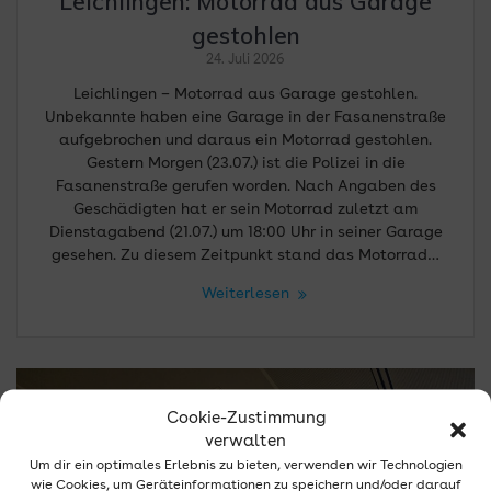
Leichlingen: Motorrad aus Garage
gestohlen
24. Juli 2026
Leichlingen – Motorrad aus Garage gestohlen.
Unbekannte haben eine Garage in der Fasanenstraße
aufgebrochen und daraus ein Motorrad gestohlen.
Gestern Morgen (23.07.) ist die Polizei in die
Fasanenstraße gerufen worden. Nach Angaben des
Geschädigten hat er sein Motorrad zuletzt am
Dienstagabend (21.07.) um 18:00 Uhr in seiner Garage
gesehen. Zu diesem Zeitpunkt stand das Motorrad…
Weiterlesen
Cookie-Zustimmung
verwalten
Um dir ein optimales Erlebnis zu bieten, verwenden wir Technologien
wie Cookies, um Geräteinformationen zu speichern und/oder darauf