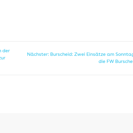
n
n der
Nächster
Nächster:
Burscheid: Zwei Einsätze am Sonntag
zur
Beitrag:
die FW Bursche