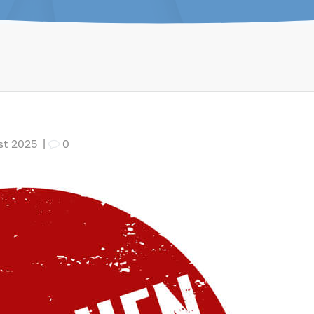
st 2025
|
0