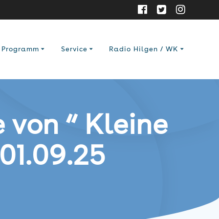
Programm
Service
Radio Hilgen / WK
 von “ Kleine
 01.09.25