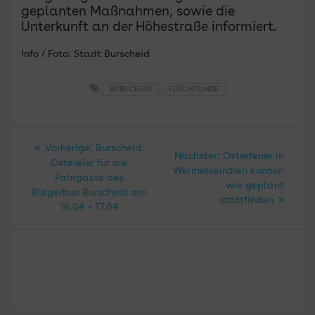
geplanten Maßnahmen, sowie die
Unterkunft an der Höhestraße informiert.
Info / Foto: Stadt Burscheid
BURSCHEID
FLÜCHTLINGE
Beitragsnavigation
Vorheriger
Vorherige:
Burscheid:
Nächster
Nächster:
Osterfeuer in
Beitrag:
Ostereier für die
Beitrag:
Wermelskirchen können
Fahrgäste des
wie geplant
Bürgerbus Burscheid am
stattfinden
16.04 + 17.04