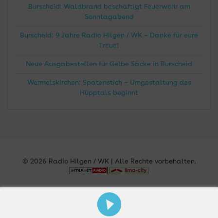
Burscheid: Waldbrand beschäftigt Feuerwehr am
Sonntagabend
Burscheid: 9 Jahre Radio Hilgen / WK – Danke für eure
Treue!
Neue Ausgabestellen für Gelbe Säcke in Burscheid
Wermelskirchen: Spatenstich – Umgestaltung des
Hüpptals beginnt
© 2026 Radio Hilgen / WK | Alle Rechte vorbehalten.