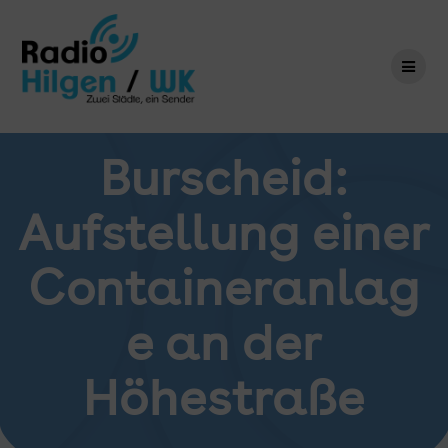
Zum
Inhalt
springen
Burscheid:
Aufstellung einer
Containeranlag
e an der
Höhestraße