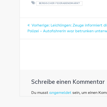
BERGISCHER FEIERABENDMARKT
Beitragsnavigatio
Vorheriger
Vorherige:
Leichlingen: Zeuge informiert d
Beitrag:
Polizei – Autofahrerin war betrunken unter
Schreibe einen Kommentar
Du musst
angemeldet
sein, um einen Ko