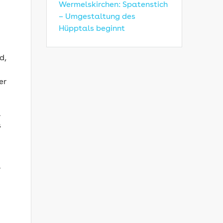
Wermelskirchen: Spatenstich
– Umgestaltung des
Hüpptals beginnt
d,
er
l
s
r