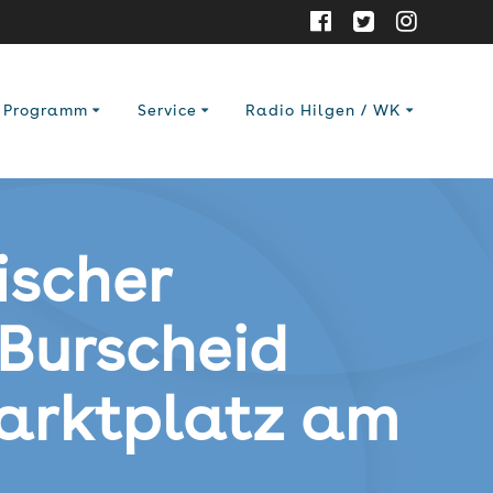
Programm
Service
Radio Hilgen / WK
ischer
Burscheid
Marktplatz am