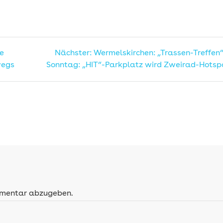
n
Nächster
ie
Nächster:
Wermelskirchen: „Trassen-Treffen
Beitrag:
wegs
Sonntag: „HIT“-Parkplatz wird Zweirad-Hotsp
mmentar abzugeben.