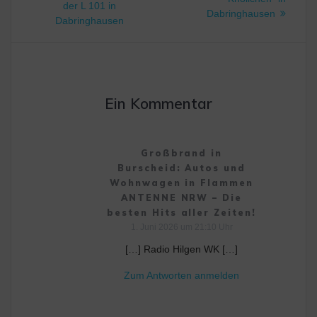
der L 101 in
Dabringhausen
Dabringhausen
Ein Kommentar
Großbrand in
Burscheid: Autos und
Wohnwagen in Flammen
ANTENNE NRW – Die
besten Hits aller Zeiten!
1. Juni 2026 um 21:10 Uhr
[…] Radio Hilgen WK […]
Zum Antworten anmelden