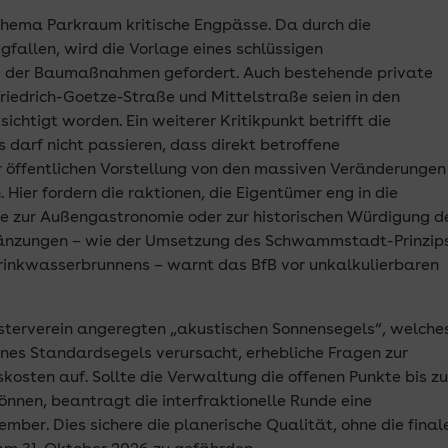
Thema Parkraum kritische Engpässe. Da durch die
fallen, wird die Vorlage eines schlüssigen
g der Baumaßnahmen gefordert. Auch bestehende private
riedrich-Goetze-Straße und Mittelstraße seien in den
chtigt worden. Ein weiterer Kritikpunkt betrifft die
 darf nicht passieren, dass direkt betroffene
 öffentlichen Vorstellung von den massiven Veränderungen
. Hier fordern die
raktionen
, die Eigentümer eng in die
e zur Außengastronomie oder zur historischen Würdigung d
rgänzungen – wie der Umsetzung des Schwammstadt-Prinzip
 Trinkwasserbrunnens – warnt das BfB vor unkalkulierbaren
esterverein angeregten „akustischen Sonnensegels“, welche
nes Standardsegels verursacht, erhebliche Fragen zur
kosten auf. Sollte die Verwaltung die offenen Punkte bis z
önnen, beantragt die interfraktionelle Runde eine
mber. Dies sichere die planerische Qualität, ohne die final