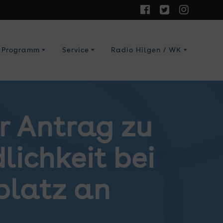
Programm
Service
Radio Hilgen / WK
er Antrag zu
lichkeit bei
platz an