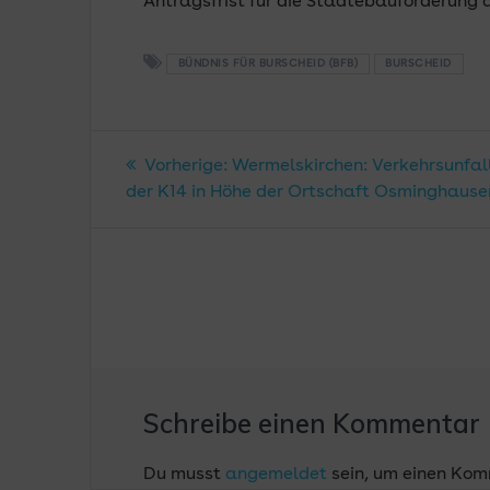
Antragsfrist für die Städtebauförderung 
BÜNDNIS FÜR BURSCHEID (BFB)
BURSCHEID
Beitragsnavigatio
Vorheriger
Vorherige:
Wermelskirchen: Verkehrsunfal
Beitrag:
der K14 in Höhe der Ortschaft Osminghause
Schreibe einen Kommentar
Du musst
angemeldet
sein, um einen Ko