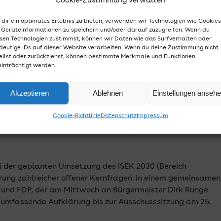
Cookie-Zustimmung verwalten
dir ein optimales Erlebnis zu bieten, verwenden wir Technologien wie Cookies
Geräteinformationen zu speichern und/oder darauf zuzugreifen. Wenn du
sen Technologien zustimmst, können wir Daten wie das Surfverhalten oder
deutige IDs auf dieser Website verarbeiten. Wenn du deine Zustimmung nicht
eilst oder zurückziehst, können bestimmte Merkmale und Funktionen
inträchtigt werden.
Akzeptieren
Ablehnen
Einstellungen anseh
Antrag zu ISEK 2030: BfB mahnt Gründlichkeit bei
Cookie-Richtlinie
Datenschutz
Impressum
kurve und Marktplatz an.
ei der geplanten Umsetzung des ISEK 2030 (Bereich
rung zahlreicher offener Kernfragen. In einem gemeinsamen
n und FDP, der am Mittwoch an Bürgermeister Dirk Runge
n umfassende Aufklärung bis zur Ausschusssitzung am 25.