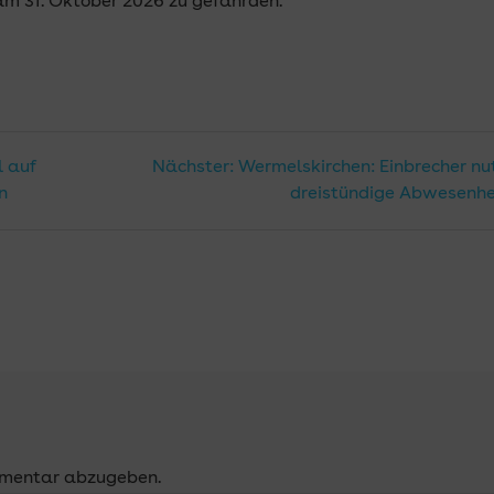
am 31. Oktober 2026 zu gefährden.
n
Nächster
l auf
Nächster:
Wermelskirchen: Einbrecher nu
Beitrag:
n
dreistündige Abwesenhe
mmentar abzugeben.