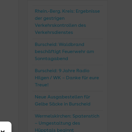
Rhein.-Berg. Kreis: Ergebnisse
der gestrigen
Verkehrskontrollen des
Verkehrsdienstes
Burscheid: Waldbrand
beschäftigt Feuerwehr am
Sonntagabend
Burscheid: 9 Jahre Radio
Hilgen / WK – Danke für eure
Treue!
Neue Ausgabestellen für
Gelbe Säcke in Burscheid
Wermelskirchen: Spatenstich
– Umgestaltung des
Hüpptals beginnt