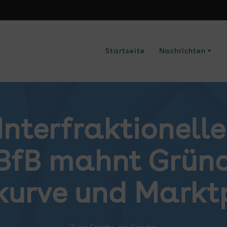
Startseite
Nachrichten
Interfraktionell
BfB mahnt Gründ
kurve und Markt