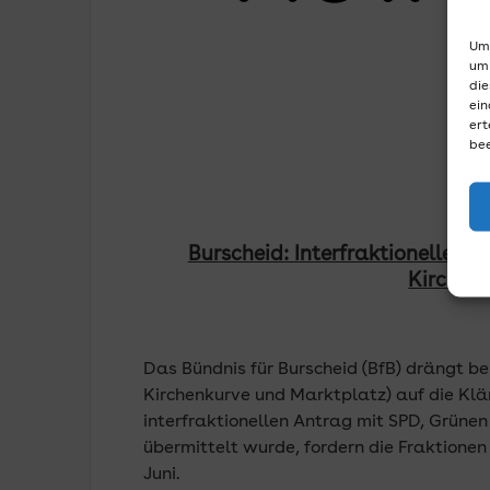
Um 
um 
die
ein
ert
bee
Burscheid: Interfraktioneller 
Kirchen
Das Bündnis für Burscheid (BfB) drängt b
Kirchenkurve und Marktplatz) auf die Klä
interfraktionellen Antrag mit SPD, Grüne
übermittelt wurde, fordern die Fraktione
Juni.