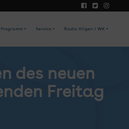
Programm
Service
Radio Hilgen / WK
en des neuen
nden Freitag