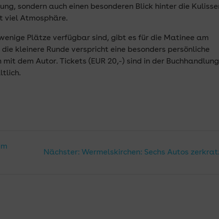
ng, sondern auch einen besonderen Blick hinter die Kulisse
it viel Atmosphäre.
wenige Plätze verfügbar sind, gibt es für die Matinee am
 die kleinere Runde verspricht eine besonders persönliche
it dem Autor. Tickets (EUR 20,-) sind in der Buchhandlun
tlich.
n
um
Nächster
Nächster:
Wermelskirchen: Sechs Autos zerkrat
Beitrag: