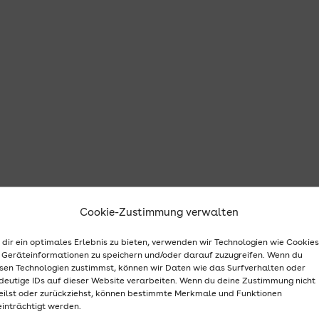
Cookie-Zustimmung verwalten
es neuen Königsberg-Krimis am kommenden Freita
und Sonntag.
dir ein optimales Erlebnis zu bieten, verwenden wir Technologien wie Cookies
Geräteinformationen zu speichern und/oder darauf zuzugreifen. Wenn du
sse: Burscheider Bestsellerautor Ralf Thiesen liest aus
sen Technologien zustimmst, können wir Daten wie das Surfverhalten oder
sberg“
deutige IDs auf dieser Website verarbeiten. Wenn du deine Zustimmung nicht
eilst oder zurückziehst, können bestimmte Merkmale und Funktionen
 Ralf Thiesen ist seit Jahren groß – so groß, dass die
inträchtigt werden.