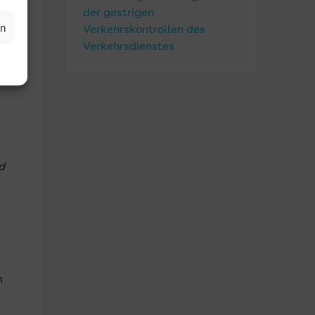
der gestrigen
m
en
Verkehrskontrollen des
Verkehrsdienstes
d
m