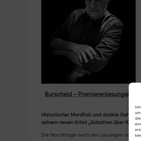
Burscheid – Premierenlesungen d
Um 
um 
Historischer Mordfall und dunkle Geheimni
die
seinem neuen Krimi
„Schatten über König
ein
ert
Die Nachfrage nach den Lesungen von Autor
bee