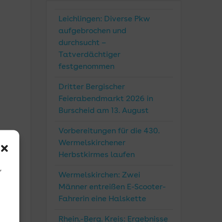
Leichlingen: Diverse Pkw
aufgebrochen und
durchsucht –
Tatverdächtiger
festgenommen
Dritter Bergischer
Feierabendmarkt 2026 in
Burscheid am 13. August
Vorbereitungen für die 430.
Wermelskirchener
g
Herbstkirmes laufen
,
Wermelskirchen: Zwei
Männer entreißen E-Scooter-
Fahrerin eine Halskette
Rhein.-Berg. Kreis: Ergebnisse