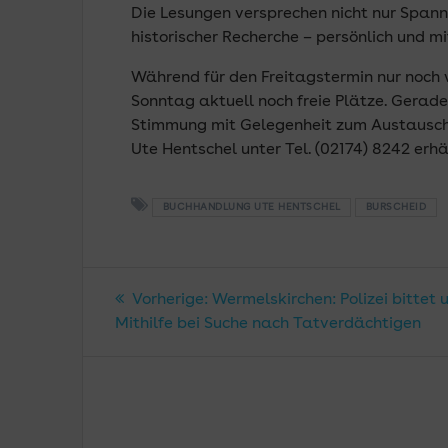
Die Lesungen versprechen nicht nur Spannu
historischer Recherche – persönlich und m
Während für den Freitagstermin nur noch 
Sonntag aktuell noch freie Plätze. Gerade
Stimmung mit Gelegenheit zum Austausch m
Ute Hentschel unter Tel. (02174) 8242 erhäl
BUCHHANDLUNG UTE HENTSCHEL
BURSCHEID
Beitragsnavigatio
Vorheriger
Vorherige:
Wermelskirchen: Polizei bittet 
Beitrag:
Mithilfe bei Suche nach Tatverdächtigen