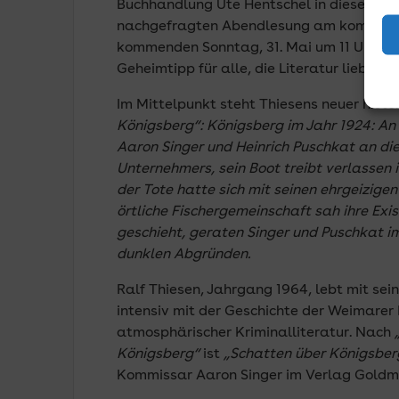
Buchhandlung Ute Hentschel in diesem Jah
nachgefragten Abendlesung am kommenden
kommenden Sonntag, 31. Mai um 11 Uhr zu 
Geheimtipp für alle, die Literatur lieber
Im Mittelpunkt steht Thiesens neuer hist
Königsberg“:
Königsberg im Jahr 1924: A
Aaron Singer und Heinrich Puschkat an die 
Unternehmers, sein Boot treibt verlassen 
der Tote hatte sich mit seinen ehrgeizige
örtliche Fischergemeinschaft sah ihre Exi
geschieht, geraten Singer und Puschkat im
dunklen Abgründen.
Ralf Thiesen, Jahrgang 1964, lebt mit sein
intensiv mit der Geschichte der Weimarer
atmosphärischer Kriminalliteratur. Nach
Königsberg“
ist
„Schatten über Königsber
Kommissar Aaron Singer im Verlag Goldm