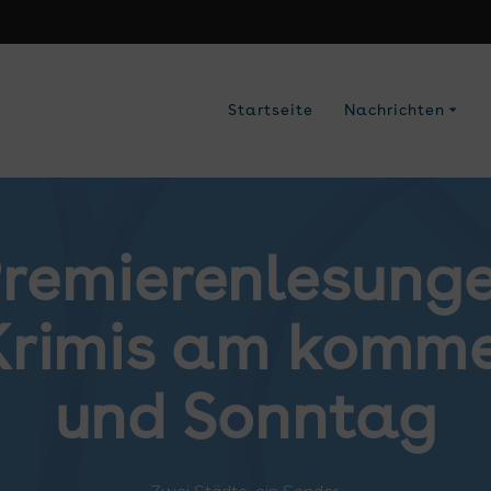
Startseite
Nachrichten
Premierenlesung
Krimis am komme
und Sonntag