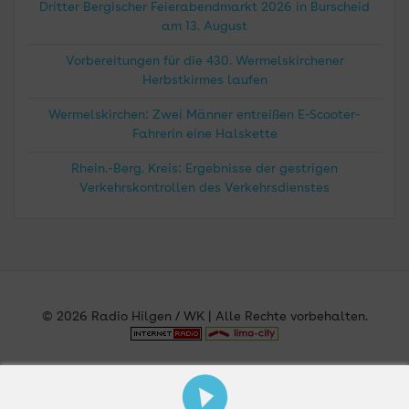
Dritter Bergischer Feierabendmarkt 2026 in Burscheid
am 13. August
Vorbereitungen für die 430. Wermelskirchener
Herbstkirmes laufen
Wermelskirchen: Zwei Männer entreißen E-Scooter-
Fahrerin eine Halskette
Rhein.-Berg. Kreis: Ergebnisse der gestrigen
Verkehrskontrollen des Verkehrsdienstes
© 2026 Radio Hilgen / WK | Alle Rechte vorbehalten.