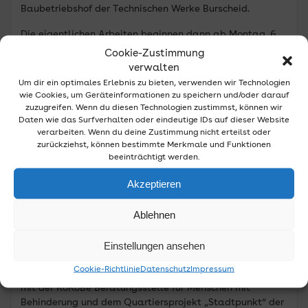
Baubetriebshof der Technischen Werke Burscheid.
Die eigentlichen Arbeiten beginnen dann ab Montag, 6
Juli. 2026. Dann wird die beauftrage Firma den
Cookie-Zustimmung
Spielplatz und die Parkwege neu anlegen sowie
verwalten
Sitzstufen und neue Bänke einbauen. Weiterhin werden
Um dir ein optimales Erlebnis zu bieten, verwenden wir Technologien
zwölf neue Bäume im Park gepflanzt.
wie Cookies, um Geräteinformationen zu speichern und/oder darauf
zuzugreifen. Wenn du diesen Technologien zustimmst, können wir
Die Arbeiten sollen voraussichtlich Ende November 2026
Daten wie das Surfverhalten oder eindeutige IDs auf dieser Website
abgeschlossen werden.
verarbeiten. Wenn du deine Zustimmung nicht erteilst oder
zurückziehst, können bestimmte Merkmale und Funktionen
beeinträchtigt werden.
Wegeverbindung gesperrt, Zugänge zu
Akzeptieren
Einrichtungen weiterhin gewährleistet
Ablehnen
Für die Arbeiten wird die Wegeverbindung zwischen der
Höhestraße und der Montanusstraße gesperrt. Die
Einstellungen ansehen
Zuwegung zur Musik- und Orchesterschule im
Untergeschoss des KulturForumBurscheids ist über den
Cookie-Richtlinie
Datenschutz
Impressum
Zugang Höhestraße sichergestellt. Die Villa Luchtenberg
mit der KoKoBe Beratungsstelle für Menschen mit
Behinderung und dem Quartiersprojekt „Stadtpunkt“ der