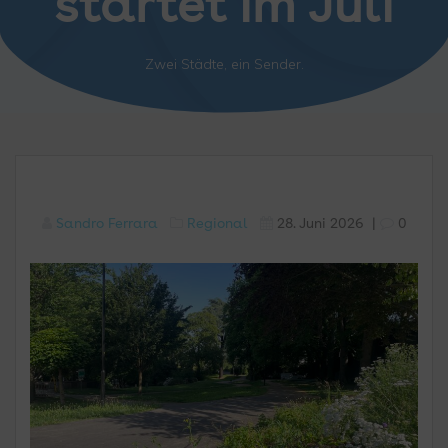
startet im Juli
Zwei Städte, ein Sender.
Sandro Ferrara
Regional
28. Juni 2026
|
0