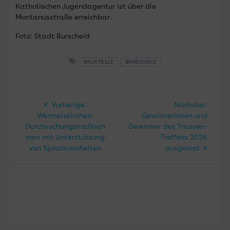
Katholischen Jugendagentur ist über die
Montanusstraße erreichbar.
Foto: Stadt Burscheid
BAUSTELLE
BURSCHEID
Beitragsnavigation
Vorheriger
Nächs
Vorherige:
Nächster:
Beitrag:
Beitra
Wermelskirchen:
Gewinnerinnen und
Durchsuchungsmaßnah
Gewinner des Trassen-
men mit Unterstützung
Treffens 2026
von Spezialeinheiten
ausgelost