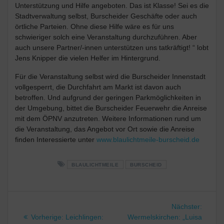
Unterstützung und Hilfe angeboten. Das ist Klasse! Sei es die
Stadtverwaltung selbst, Burscheider Geschäfte oder auch
örtliche Parteien. Ohne diese Hilfe wäre es für uns
schwieriger solch eine Veranstaltung durchzuführen. Aber
auch unsere Partner/-innen unterstützen uns tatkräftigt! “ lobt
Jens Knipper die vielen Helfer im Hintergrund.
Für die Veranstaltung selbst wird die Burscheider Innenstadt
vollgesperrt, die Durchfahrt am Markt ist davon auch
betroffen. Und aufgrund der geringen Parkmöglichkeiten in
der Umgebung, bittet die Burscheider Feuerwehr die Anreise
mit dem ÖPNV anzutreten. Weitere Informationen rund um
die Veranstaltung, das Angebot vor Ort sowie die Anreise
finden Interessierte unter
www.blaulichtmeile-burscheid.de
BLAULICHTMEILE
BURSCHEID
Beitragsnavigation
Nächst
Nächster:
Vorheriger
Beitrag
Vorherige:
Leichlingen:
Wermelskirchen: „Luisa