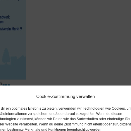
Cookie-Zustimmung verwalten
Das zweite Adventswochenende steht wieder ganz 
dir ein optimales Erlebnis zu bieten, verwenden wir Technologien wie Cookies, u
äteinformationen zu speichern und/oder darauf zuzugreifen. Wenn du diesen
Zeichen des heiligen Mannes. „Nikolaus ist unterwe
hnologien zustimmst, können wir Daten wie das Surfverhalten oder eindeutige IDs
und kommt bei uns vorbei um die Kinder zu
ser Website verarbeiten. Wenn du deine Zustimmung nicht erteilst oder zurückziehs
beschenken“, sagt Kirstin Bubenzer. Und die 2.
nen bestimmte Merkmale und Funktionen beeinträchtigt werden.