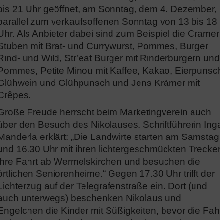
bis 21 Uhr geöffnet, am Sonntag, dem 4. Dezember,
parallel zum verkaufsoffenen Sonntag von 13 bis 18
Uhr. Als Anbieter dabei sind zum Beispiel die Cramer
Stuben mit Brat- und Currywurst, Pommes, Burger
Rind- und Wild, Str’eat Burger mit Rinderburgern und
Pommes, Petite Minou mit Kaffee, Kakao, Eierpunsc
Glühwein und Glühpunsch und Jens Krämer mit
Crêpes.
Große Freude herrscht beim Marketingverein auch
über den Besuch des Nikolauses. Schriftführerin Ing
Manderla erklärt: „Die Landwirte starten am Samstag
und 16.30 Uhr mit ihren lichtergeschmückten Trecke
ihre Fahrt ab Wermelskirchen und besuchen die
örtlichen Seniorenheime.“ Gegen 17.30 Uhr trifft der
Lichterzug auf der Telegrafenstraße ein. Dort (und
auch unterwegs) beschenken Nikolaus und
Engelchen die Kinder mit Süßigkeiten, bevor die Fah