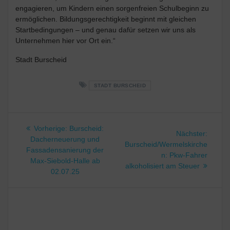
engagieren, um Kindern einen sorgenfreien Schulbeginn zu
ermöglichen. Bildungsgerechtigkeit beginnt mit gleichen
Startbedingungen – und genau dafür setzen wir uns als
Unternehmen hier vor Ort ein.“
Stadt Burscheid
STADT BURSCHEID
Beitragsnavigation
Vorheriger
Vorherige:
Burscheid:
Nächst
Nächster:
Beitrag:
Dacherneuerung und
Beitrag
Burscheid/Wermelskirche
Fassadensanierung der
n: Pkw-Fahrer
Max-Siebold-Halle ab
alkoholisiert am Steuer
02.07.25