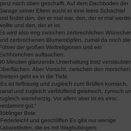
ganz nach oben geschafft. Auf dem Dachboden der
Garage seiner Eltern sucht er eine leere Schachtel
und findet den, der er mal war, den, der er mal werd
wollte und den, der er ist.
Es wird also eng zwischen zerbrechlichen Wünsche
und zerbrochenen Blumentöpfen, zumal da noch die
Führer der großen Weltreligionen und ein
Eichhörnchen auftauchen.
90 Minuten glänzende Unterhaltung trotz verstaubter
Oberflächen. Aber Vorsicht, zwischen den morschen
Brettern geht es in die Tiefe.
„Es ist tieftraurig und zugleich zum Brüllen komisch,
banal und zugleich verblüffend geistreich, zynisch u
zugleich warmherzig. Vor allem aber ist es eins:
verdammt gut.”
Böblinger Bote
„Federleicht und geschliffen Es gibt nur wenige
Kabarettisten, die es mit Waghubingers