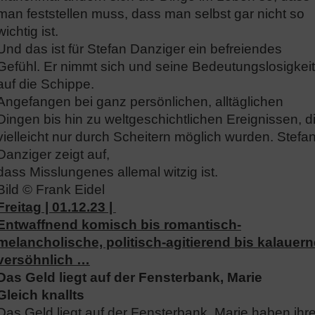
man feststellen muss, dass man selbst gar nicht so
wichtig ist.
Und das ist für Stefan Danziger ein befreiendes
Gefühl. Er nimmt sich und seine Bedeutungslosigkeit
auf die Schippe.
Angefangen bei ganz persönlichen, alltäglichen
Dingen bis hin zu weltgeschichtlichen Ereignissen, d
vielleicht nur durch Scheitern möglich wurden. Stefa
Danziger zeigt auf,
dass Misslungenes allemal witzig ist.
Bild © Frank Eidel
Freitag | 01.12.23 |
Entwaffnend komisch bis romantisch-
melancholische, politisch-agitierend bis kalauer
versöhnlich …
Das Geld liegt auf der Fensterbank, Marie
Gleich knallts
Das Geld liegt auf der Fensterbank, Marie haben ihr