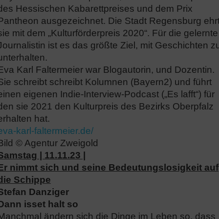
des Hessischen Kabarettpreises und dem Prix
Pantheon ausgezeichnet. Die Stadt Regensburg ehr
sie mit dem „Kulturförderpreis 2020“. Für die gelernte
Journalistin ist es das größte Ziel, mit Geschichten z
unterhalten.
Eva Karl Faltermeier war Blogautorin, und Dozentin.
Sie schreibt schreibt Kolumnen (Bayern2) und führt
einen eigenen Indie-Interview-Podcast („Es lafft“) für
den sie 2021 den Kulturpreis des Bezirks Oberpfalz
erhalten hat.
eva-karl-faltermeier.de/
Bild © Agentur Zweigold
Samstag | 11.11.23 |
Er nimmt sich und seine Bedeutungslosigkeit auf
die Schippe
Stefan Danziger
Dann isset halt so
Manchmal ändern sich die Dinge im Leben so, dass