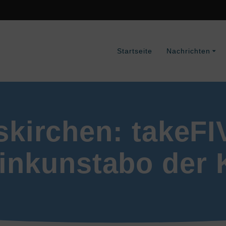
Startseite
Nachrichten
kirchen: takeFI
inkunstabo der 