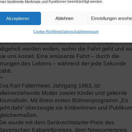
nen bestimmte Merkmale und Funktionen beeinträchtigt werden.
Doch manchmal ist es im Leben eben auch nicht so
einfach, den eigenen Standpunkt zweifelsfrei
Akzeptieren
Ablehnen
Einstellungen anseh
festzumachen. Weder emotional, noch politisch oder
geografisch. Und manchmal fehlen eben auch die
Cookie-Richtlinie
Datenschutz
Impressum
nötigen Mittel.
Eva Karl Faltermeier findet heraus, wo wir alle
abgeholt werden wollen, wohin die Fahrt geht und w
sie uns kostet. Eine amüsante Fahrt – durch die
Irrungen des Lebens – während der jede Sekunde
zählt.
**
Eva Karl Faltermeier, Jahrgang 1983, ist
alleinerziehende Mutter zweier Kinder und gelernte
Journalistin. Mit ihrem ersten Bühnenprogramm „Es
geht dahi“ überzeugte sie KritikerInnen und Publiku
gleichermaßen.
Sie wurde mit dem Senkrechtstarter-Preis des
Bayerischen Kabarettpreises, dem Newcomerpreis