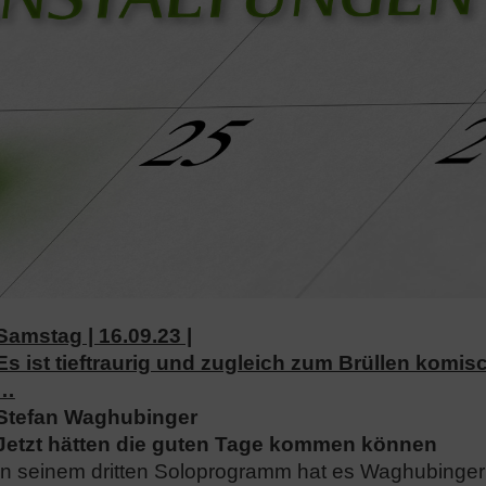
Samstag | 16.09.23 |
Es ist tieftraurig und zugleich zum Brüllen komis
…
Stefan Waghubinger
Jetzt hätten die guten Tage kommen können
In seinem dritten Soloprogramm hat es Waghubinger