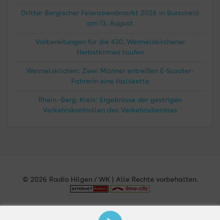
Dritter Bergischer Feierabendmarkt 2026 in Burscheid
am 13. August
Vorbereitungen für die 430. Wermelskirchener
Herbstkirmes laufen
Wermelskirchen: Zwei Männer entreißen E-Scooter-
Fahrerin eine Halskette
Rhein.-Berg. Kreis: Ergebnisse der gestrigen
Verkehrskontrollen des Verkehrsdienstes
© 2026 Radio Hilgen / WK | Alle Rechte vorbehalten.