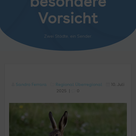
besondere
Vorsicht
Zwei Städte, ein Sender.
Sandro Ferrara
Regional
Überregional
10. Juli
2025
|
0