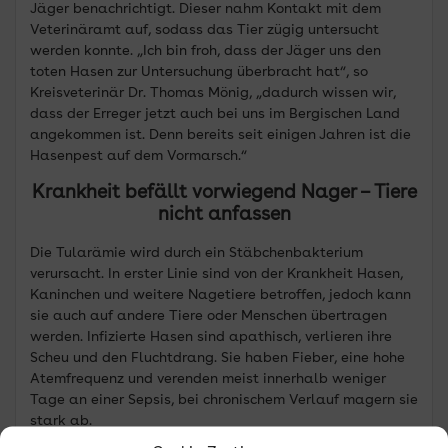
Jäger benachrichtigt. Dieser nahm Kontakt mit dem
Veterinäramt auf, sodass das Tier zügig untersucht
werden konnte. „Ich bin froh, dass der Jäger uns den
toten Hasen zur Untersuchung überbracht hat“, so
Kreisveterinär Dr. Thomas Mönig, „dadurch wissen wir,
dass der Erreger jetzt auch bei uns im Bergischen Land
angekommen ist. Denn bereits seit einigen Jahren ist die
Hasenpest auf dem Vormarsch.“
Krankheit befällt vorwiegend Nager – Tiere
nicht anfassen
Die Tularämie wird durch ein Stäbchenbakterium
verursacht. In erster Linie sind von der Krankheit Hasen,
Kaninchen und weitere Nagetiere betroffen, jedoch kann
sie auch auf andere Tiere oder Menschen übertragen
werden. Infizierte Hasen sind apathisch, verlieren ihre
Scheu und den Fluchtdrang. Sie haben Fieber, eine hohe
Atemfrequenz und verenden meist innerhalb weniger
Tage an einer Sepsis, bei chronischem Verlauf magern sie
stark ab.