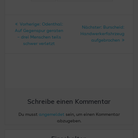
Beitragsnavigation
Vorheriger
Vorherige:
Odenthal:
Nächster
Nächster:
Burscheid:
Beitrag:
Auf Gegenspur geraten
Beitrag:
Handwerkerfahrzeug
– drei Menschen teils
aufgebrochen
schwer verletzt
Schreibe einen Kommentar
Du musst
angemeldet
sein, um einen Kommentar
abzugeben.