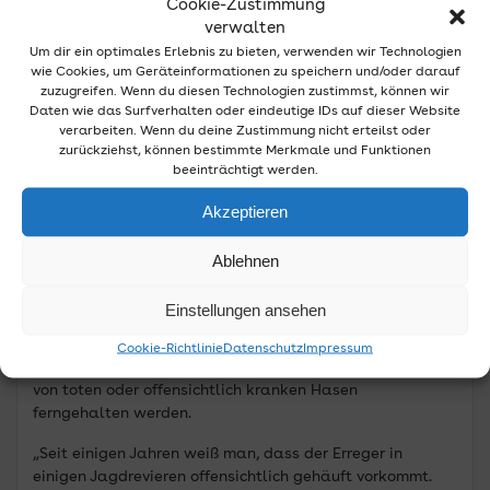
Cookie-Zustimmung
Auch der Mensch kann sich anstecken. Zu einer
verwalten
Übertragung auf den Menschen kommt es über Haut-
Um dir ein optimales Erlebnis zu bieten, verwenden wir Technologien
und Schleimhautkontakt mit einem infizierten Tier oder
wie Cookies, um Geräteinformationen zu speichern und/oder darauf
durch nicht ausreichend erhitztes Hasenfleisch. Der
zuzugreifen. Wenn du diesen Technologien zustimmst, können wir
Erreger ist sehr widerstandfähig, das Einfrieren tötet ihn
Daten wie das Surfverhalten oder eindeutige IDs auf dieser Website
nicht ab.
verarbeiten. Wenn du deine Zustimmung nicht erteilst oder
zurückziehst, können bestimmte Merkmale und Funktionen
Mit dem Bakterium belasteter Staub oder Tröpfchen, die
beeinträchtigt werden.
beim Entfernen der Eingeweide der Hasen entstehen,
Akzeptieren
können das Bakterium übertragen. Bei Menschen treten
nach zwei Tagen bis zu zwei Wochen grippeähnliche
Symptome mit Fieber, oft in Verbindung mit Erbrechen,
Ablehnen
Durchfall oder Atemnot, auf. Auch schlecht heilende
Hautwunden können Zeichen einer Infektion sein. Eine
Einstellungen ansehen
geringe
Cookie-Richtlinie
Datenschutz
Impressum
Ansteckungsgefahr besteht auch für Hunde. Diese sollten
von toten oder offensichtlich kranken Hasen
ferngehalten werden.
„Seit einigen Jahren weiß man, dass der Erreger in
einigen Jagdrevieren offensichtlich gehäuft vorkommt.