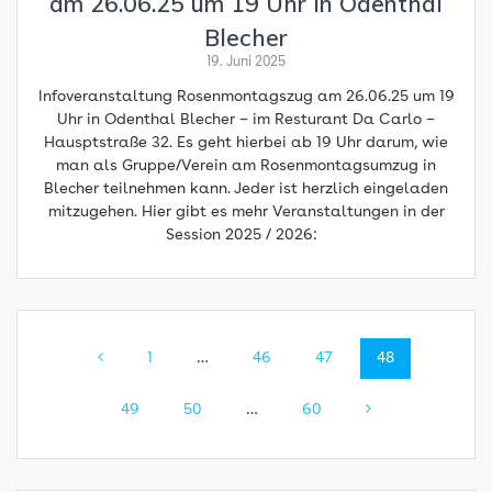
am 26.06.25 um 19 Uhr in Odenthal
Blecher
19. Juni 2025
Infoveranstaltung Rosenmontagszug am 26.06.25 um 19
Uhr in Odenthal Blecher – im Resturant Da Carlo –
Hausptstraße 32. Es geht hierbei ab 19 Uhr darum, wie
man als Gruppe/Verein am Rosenmontagsumzug in
Blecher teilnehmen kann. Jeder ist herzlich eingeladen
mitzugehen. Hier gibt es mehr Veranstaltungen in der
Session 2025 / 2026:
Beitragsnavigation
Seite
Seite
Seite
Seite
1
…
46
47
48
Seite
Seite
Seite
49
50
…
60