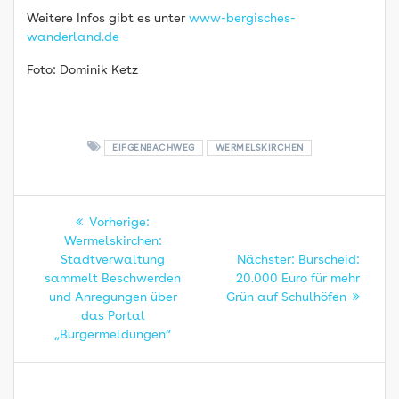
Weitere Infos gibt es unter
www-bergisches-
wanderland.de
Foto: Dominik Ketz
EIFGENBACHWEG
WERMELSKIRCHEN
Beitragsnavigation
Vorheriger
Vorherige:
Beitrag:
Wermelskirchen:
Nächster
Stadtverwaltung
Nächster:
Burscheid:
Beitrag:
sammelt Beschwerden
20.000 Euro für mehr
und Anregungen über
Grün auf Schulhöfen
das Portal
„Bürgermeldungen“