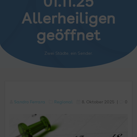
01.11.25
Allerheiligen
geöffnet
Zwei Städte, ein Sender.
Sandro Ferrara
Regional
8. Oktober 2025
|
0