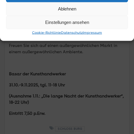
sich seine Eintrittskarte am besten direkt über den Link
Ablehnen
im Terminkalender auf www.schlossburg.de, oder gleich
über den Link: https://www.solingen-live.de/shop/597820,
Einstellungen ansehen
um mit dem Ticket direkt zum Einlass vorzugehen.
Cookie-Richtlinie
Datenschutz
Impressum
Freuen Sie sich auf einen außergewöhnlichen Markt in
einem außergewöhnlichen Ambiente.
Basar der Kunsthandwerker
31.10.-9.11.2025, tgl. 11-18 Uhr
(Ausnahme 1.11.: „Die lange Nacht der Kunsthandwerker“,
18-22 Uhr)
Eintritt 7,50 p.Erw.
SCHLOSS BURG