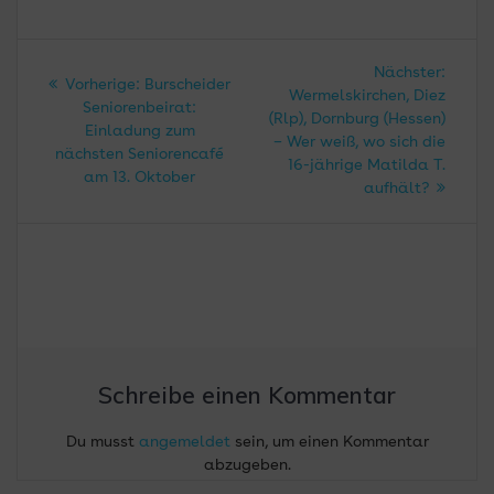
Beitragsnavigation
Nächs
Nächster:
Vorheriger
Vorherige:
Burscheider
Beitra
Wermelskirchen, Diez
Beitrag:
Seniorenbeirat:
(Rlp), Dornburg (Hessen)
Einladung zum
– Wer weiß, wo sich die
nächsten Seniorencafé
16-jährige Matilda T.
am 13. Oktober
aufhält?
Schreibe einen Kommentar
Du musst
angemeldet
sein, um einen Kommentar
abzugeben.