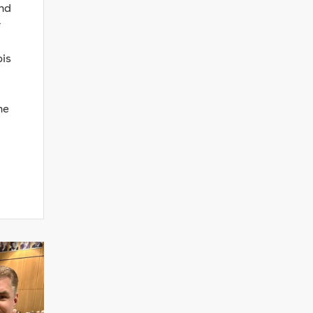
und
r
bis
he