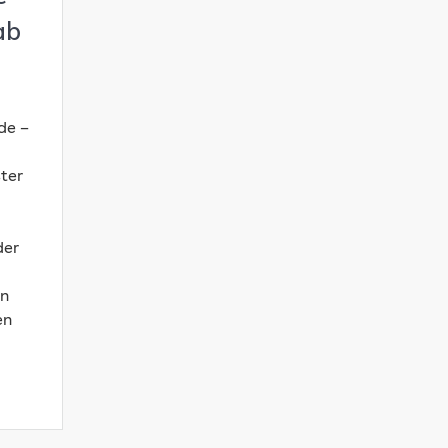
ab
de –
ter
der
in
en