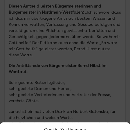
Diesen Amtseid leisten Bürgermeisterinnen und
Bürgermeister in Nordrhein-Westfalen:
„Ich schwöre, dass
ich das mir übertragene Amt nach bestem Wissen und
Können verwalten, Verfassung und Gesetze befolgen und
verteidigen, meine Pflichten gewissenhaft erfüllen und
Gerechtigkeit gegen jedermann üben werde. So wahr mir
Gott helfe.“ Der Eid kann auch ohne die Worte „So wahr
mir Gott helfe“ geleistet werden, Bernd Hibst nutzte
diese Worte.
Die Antrittsrede
von Bürgermeister Bernd Hibst im
Wortlaut:
Sehr geehrte Ratsmitglieder,
sehr geehrte Damen und Herren,
sehr geehrte Vertreterinnen und Vertreter der Presse,
verehrte Gäste,
zunächst einmal vielen Dank an Norbert Galonska, für
die herzlichen und weisen Worte.
Ich möchte mich aber auch bei all denjenigen herzlich
Cookie-Zustimmung
bedanken, die mir persönlich mit ihrer Stimme das