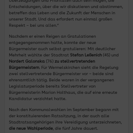
Überzeugungen und Prioritäten auch sein mögen, die
Entscheidungen, über die wir diskutieren und abstimmen,
betreffen das Leben und die Zukunft der Menschen in
unserer Stadt. Und das erfordert nun einmal großen
Respekt – bei uns allen.“
Nachdem er einen Reigen an Gratulationen
entgegengenommen hatte, konnte der neue
Bürgermeister auch selbst gratulieren: Mit deutlicher
Mehrheit wählte der Stadtrat
Stefan Leßenich
(45) und
Nordert Galonska
(76)
zu stellvertretenden
Bürgermeistern
. Für Wermelskirchen sieht die Regelung
zwei stellvertretende Bürgermeister vor – beide sind
ehrenamtlich tätig. Beide waren in der vergangenen
Legislaturperiode bereits Stellvertreter von
Bürgermeisterin Marion Holthaus, die auf eine erneute
Kandidatur verzichtet hatte.
Nach den Kommunalwahlen im September begann mit
der konstituierenden Ratssitzung, in der auch alle
Stadtratsangehörigen ihre Vereidigung unterzeichneten,
die neue Wahlperiode
, die fünf Jahre dauert.