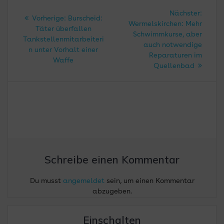
Beitragsnavigation
Nächs
Nächster:
Vorheriger
Vorherige:
Burscheid:
Beitra
Wermelskirchen: Mehr
Beitrag:
Täter überfallen
Schwimmkurse, aber
Tankstellenmitarbeiteri
auch notwendige
n unter Vorhalt einer
Reparaturen im
Waffe
Quellenbad
Schreibe einen Kommentar
Du musst
angemeldet
sein, um einen Kommentar
abzugeben.
Einschalten