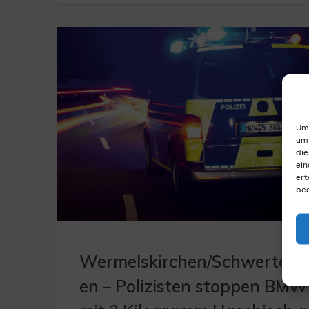
Um 
um 
die
ein
ert
bee
Wermelskirchen/Schwerte/H
en – Polizisten stoppen BMW