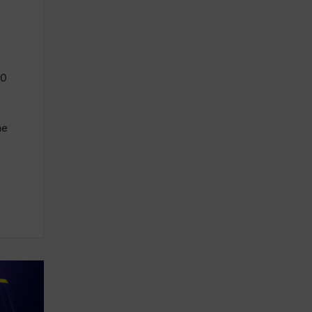
00
ne