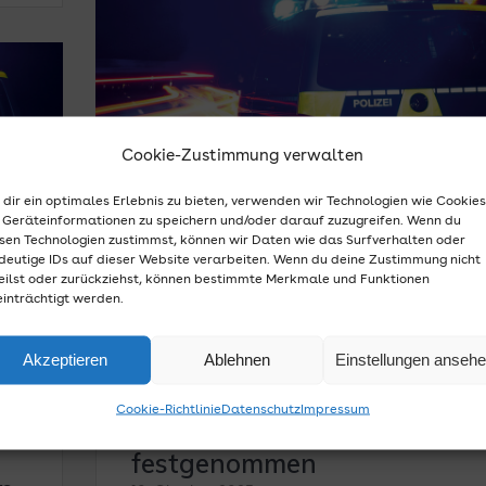
Cookie-Zustimmung verwalten
dir ein optimales Erlebnis zu bieten, verwenden wir Technologien wie Cookies
Geräteinformationen zu speichern und/oder darauf zuzugreifen. Wenn du
sen Technologien zustimmst, können wir Daten wie das Surfverhalten oder
deutige IDs auf dieser Website verarbeiten. Wenn du deine Zustimmung nicht
eilst oder zurückziehst, können bestimmte Merkmale und Funktionen
inträchtigt werden.
Leichlingen: Drogenanbau b
Akzeptieren
Ablehnen
Einstellungen anseh
Hausdurchsuchung entdeckt
ag
Cookie-Richtlinie
Datenschutz
Impressum
Eine Person vorläufig
festgenommen