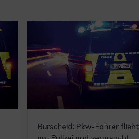
Burscheid: Pkw-Fahrer flieht
vor Polizei und verursacht