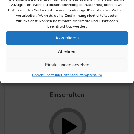
verlängert -X24 ist eingestellt Am Sonntag, den
zuzugreifen. Wenn du diesen Technologien zustimmst, können wir
13.04.2025, findet bei der wupsi ein Fahrplanwechsel
Daten wie das Surfverhalten oder eindeutige IDs auf dieser Website
statt. Wie bereits vorab berichtet, wird die
verarbeiten. Wenn du deine Zustimmung nicht erteilst oder
Schnellbuslinie X24, die bisher die Städte
zurückziehst, können bestimmte Merkmale und Funktionen
beeinträchtigt werden.
Wermelskirchen und Leverkusen verbunden hat,
eingestellt. Das Gemeinschaftsprojekt des Rheinisch-
Akzeptieren
Bergischen Kreises, der Stadt Leverkusen, der RVK und
der wupsi…
Ablehnen
Weiterlesen
Einstellungen ansehen
Cookie-Richtlinie
Datenschutz
Impressum
Einschalten