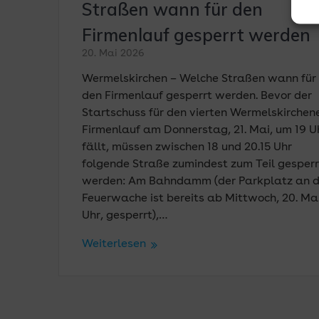
Straßen wann für den
Firmenlauf gesperrt werden
20. Mai 2026
Wermelskirchen – Welche Straßen wann für
den Firmenlauf gesperrt werden. Bevor der
Startschuss für den vierten Wermelskirchen
Firmenlauf am Donnerstag, 21. Mai, um 19 U
fällt, müssen zwischen 18 und 20.15 Uhr
folgende Straße zumindest zum Teil gesperr
werden: Am Bahndamm (der Parkplatz an d
Feuerwache ist bereits ab Mittwoch, 20. Mai
Uhr, gesperrt),…
Weiterlesen