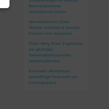
Vorbereitungen für die 430.
Wermelskirchener
Herbstkirmes laufen
Wermelskirchen: Zwei
Männer entreißen E-Scooter-
Fahrerin eine Halskette
Rhein.-Berg. Kreis: Ergebnisse
der gestrigen
Verkehrskontrollen des
Verkehrsdienstes
Burscheid: Waldbrand
beschäftigt Feuerwehr am
Sonntagabend