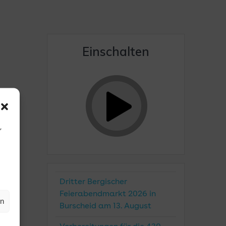
Einschalten
,
Dritter Bergischer
Feierabendmarkt 2026 in
en
Burscheid am 13. August