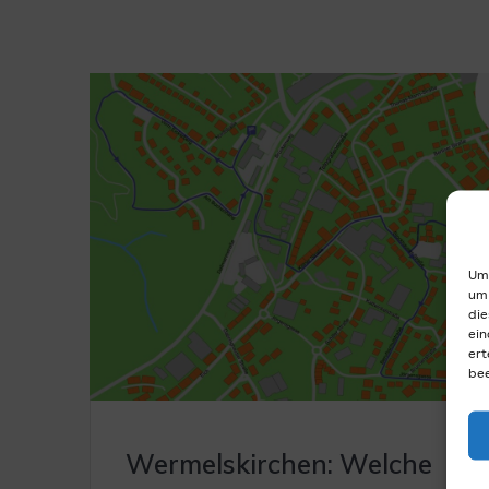
Um 
um 
die
ein
ert
bee
Wermelskirchen: Welche