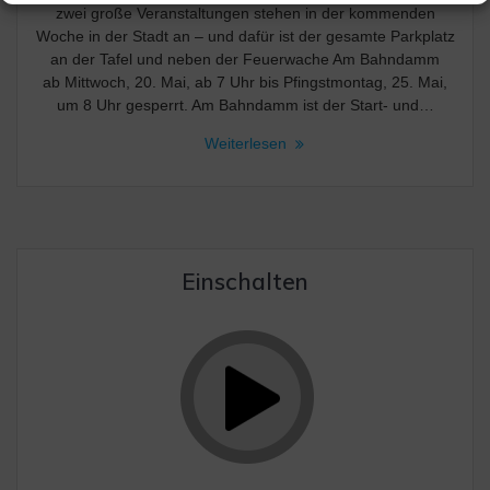
zwei große Veranstaltungen stehen in der kommenden
Woche in der Stadt an – und dafür ist der gesamte Parkplatz
an der Tafel und neben der Feuerwache Am Bahndamm
ab Mittwoch, 20. Mai, ab 7 Uhr bis Pfingstmontag, 25. Mai,
um 8 Uhr gesperrt. Am Bahndamm ist der Start- und…
Weiterlesen
Einschalten