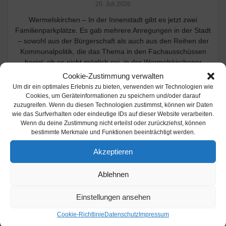
20. Juli 2026
Wermelskirchen – In der Innenstadt gibt es jetzt zwei
Familienparkplätze. Es gab mehrere Anregungen in der Stadt
– sowohl aus der Bürgerschaft als auch aus den Reihen der
Kommunalpolitik, die das Thema in den Fachausschüssen
beriet: ob es nicht möglich sei, in der Wermelskirchener
Innenstadt einen
Cookie-Zustimmung verwalten
sogenannten Familienparkplatz einzurichten. Diese Idee kam
Um dir ein optimales Erlebnis zu bieten, verwenden wir Technologien wie
so gut in der Stadtverwaltung…
Cookies, um Geräteinformationen zu speichern und/oder darauf
zuzugreifen. Wenn du diesen Technologien zustimmst, können wir Daten
Weiterlesen
wie das Surfverhalten oder eindeutige IDs auf dieser Website verarbeiten.
Wenn du deine Zustimmung nicht erteilst oder zurückziehst, können
bestimmte Merkmale und Funktionen beeinträchtigt werden.
Akzeptieren
Ablehnen
Wermelskirchen: Parkplatz Am
Bahndamm gesperrt
Einstellungen ansehen
16. Mai 2026
Cookie-Richtlinie
Datenschutz
Impressum
Wermelskirchen – Parkplatz Am Bahndamm gesperrt. Gleich