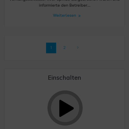
informierte den Betreiber…
Weiterlesen
Beitragsnavigation
Seite
Seite
1
2
Einschalten