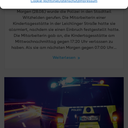
Cookie-Richtlinie
Datenschutz
Impressum
Leichlingen – Einbruch in Kindertagesstätte. Gestern
Morgen (28.08.) wurde die Polizei in den Stadtteil
Witzhelden gerufen. Die Mitarbeiterin einer
Kindertagesstätte in der Leichlinger Straße hatte sie
alarmiert, nachdem sie einen Einbruch festgestellt hatte.
Die Mitarbeiterin gab an, die Kindertagesstätte am
Mittwochnachmittag gegen 17:20 Uhr verlassen zu
haben. Als sie am nächsten Morgen gegen 07:00 Uhr…
Weiterlesen