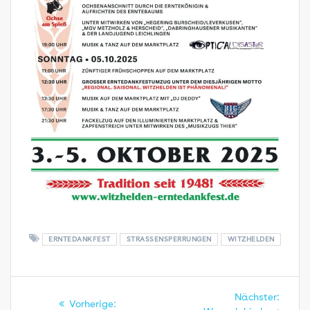
ERNTEDANKFEST
STRASSENSPERRUNGEN
WITZHELDEN
Beitragsnavigation
Nächs
Nächster:
Vorheriger
Vorherige: