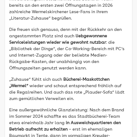
bereits an den ersten zwei Öffnungstagen in 2026
zahlreiche Wermelskirchener Lese-Fans in ihrem
„Literatur-Zuhause“ begrüßen.
Die freuen sich genauso, denn mit der Rückkehr an den
angestammten Platz sind auch
liebgewonnene
Serviceleistungen wieder wie gewohnt nutzbar
: die
„Bibliothek der Dinge“, der Co-Working-Bereich mit PC’s
und Internet-Zugang oder der beliebte Medien-
Rückgabe-Kasten, der unabhängig von den
Öffnungszeiten genutzt werden kann.
„Zuhause“ fühlt sich auch
Bücherei-Maskottchen
„Wermel“
wieder und schaut entsprechend fröhlich auf
die Regalreihen. Und auch das rote „Plauder-Sofa“ lädt
zum gemütlichen Verweilen ein.
Eine außergewöhnliche Glanzleistung: Nach dem Brand
im Sommer 2024 schaffte es das Stadtbücherei-Team
etwa eineinhalb Jahr lang
in Ausweichquartieren den
Betrieb aufrecht zu erhalten
– erst im ehemaligen
Baumarkt in Tente, dann im vormaligen Kreuder-