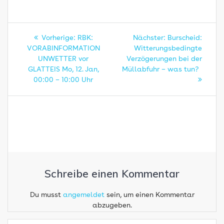
Beitragsnavigation
Vorheriger
Nächster
Vorherige:
RBK:
Nächster:
Burscheid:
Beitrag:
Beitrag:
VORABINFORMATION
Witterungsbedingte
UNWETTER vor
Verzögerungen bei der
GLATTEIS Mo, 12. Jan,
Müllabfuhr – was tun?
00:00 – 10:00 Uhr
Schreibe einen Kommentar
Du musst
angemeldet
sein, um einen Kommentar
abzugeben.