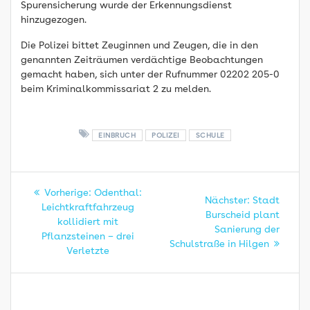
Spurensicherung wurde der Erkennungsdienst
hinzugezogen.
Die Polizei bittet Zeuginnen und Zeugen, die in den
genannten Zeiträumen verdächtige Beobachtungen
gemacht haben, sich unter der Rufnummer 02202 205-0
beim Kriminalkommissariat 2 zu melden.
EINBRUCH
POLIZEI
SCHULE
Beitragsnavigation
Vorheriger
Vorherige:
Odenthal:
Nächster
Nächster:
Stadt
Beitrag:
Leichtkraftfahrzeug
Beitrag:
Burscheid plant
kollidiert mit
Sanierung der
Pflanzsteinen – drei
Schulstraße in Hilgen
Verletzte