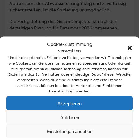
Abtransport des Abwassers langfristig und zuverlässig
sicherzustellen, ist die Sanierung unumgänglich.
Die Fertigstellung des Gesamtprojekts ist nach der
derzeitigen Planung für Dezember 2026 vorgesehen.
Temporäre Einschränkungen im
Cookie-Zustimmung
Baustellenbereich
verwalten
Um dir ein optimales Erlebnis zu bieten, verwenden wir Technologien
Im Zuge der Bauausführung müssen sich
wie Cookies, um Geräteinformationen zu speichern und/oder darauf
Verkehrsteilnehmerinnen und Verkehrsteilnehmer auf
zuzugreifen. Wenn du diesen Technologien zustimmst, können wir
temporäre Einschränkungen im Baustellenbereich
Daten wie das Surfverhalten oder eindeutige IDs auf dieser Website
einstellen.
verarbeiten. Wenn du deine Zustimmung nicht erteilst oder
zurückziehst, können bestimmte Merkmale und Funktionen
Zwischen der Ortslage Oberlandscheid und Sträßchen
beeinträchtigt werden.
wird die K7 (Oberlandscheid) bis Ende November
halbseitig gesperrt. Der Verkehr wird in diesem Abschnitt
Akzeptieren
über eine mobile Ampelanlage geregelt.
Ablehnen
Zusätzlich kommt es im Laufe des Novembers zu
Einschränkungen auf der L188 (Kölner Straße) zwischen
Einstellungen ansehen
den Ortschaften Sträßchen und Kaltenherberg. Im