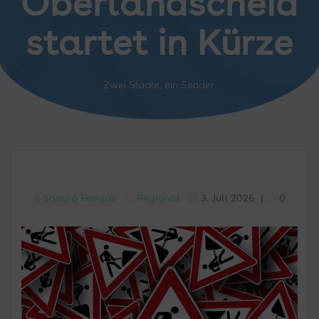
Oberlandscheid
startet in Kürze
Zwei Städte, ein Sender.
Sandro Ferrara
Regional
3. Juli 2026
|
0