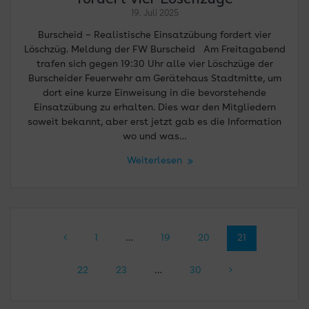
19. Juli 2025
Burscheid – Realistische Einsatzübung fordert vier
Löschzüg. Meldung der FW Burscheid Am Freitagabend
trafen sich gegen 19:30 Uhr alle vier Löschzüge der
Burscheider Feuerwehr am Gerätehaus Stadtmitte, um
dort eine kurze Einweisung in die bevorstehende
Einsatzübung zu erhalten. Dies war den Mitgliedern
soweit bekannt, aber erst jetzt gab es die Information
wo und was…
Weiterlesen
Beitragsnavigation
Seite
Seite
Seite
Seite
1
…
19
20
21
Seite
Seite
Seite
22
23
…
30