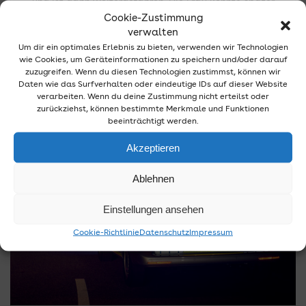
und ist dann weitergefahren. Die Frau konnte später
angetroffen werden. Sie stand unter dem Einfluss von
Cookie-Zustimmung
Alkohol. Gegen 12:00 Uhr wurde die Polizei zu einem
verwalten
Parkplatz eines Discounters in der…
Um dir ein optimales Erlebnis zu bieten, verwenden wir Technologien
wie Cookies, um Geräteinformationen zu speichern und/oder darauf
Weiterlesen
zuzugreifen. Wenn du diesen Technologien zustimmst, können wir
Daten wie das Surfverhalten oder eindeutige IDs auf dieser Website
verarbeiten. Wenn du deine Zustimmung nicht erteilst oder
zurückziehst, können bestimmte Merkmale und Funktionen
beeinträchtigt werden.
Akzeptieren
Ablehnen
Einstellungen ansehen
Cookie-Richtlinie
Datenschutz
Impressum