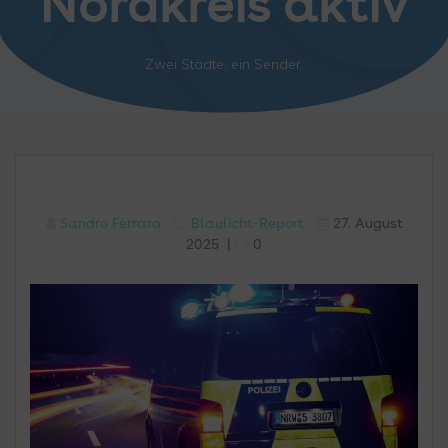
Nordkreis aktiv
Zwei Städte, ein Sender.
Sandro Ferrara
Blaulicht-Report
27. August
2025
|
0