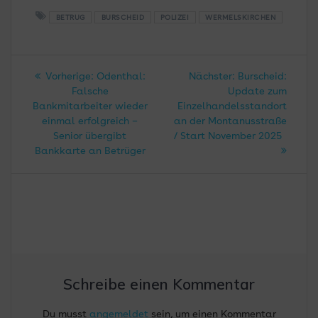
BETRUG
BURSCHEID
POLIZEI
WERMELSKIRCHEN
Beitragsnavigation
Vorheriger
Nächster
Vorherige:
Odenthal:
Nächster:
Burscheid:
Beitrag:
Beitrag:
Falsche
Update zum
Bankmitarbeiter wieder
Einzelhandelsstandort
einmal erfolgreich –
an der Montanusstraße
Senior übergibt
/ Start November 2025
Bankkarte an Betrüger
Schreibe einen Kommentar
Du musst
angemeldet
sein, um einen Kommentar