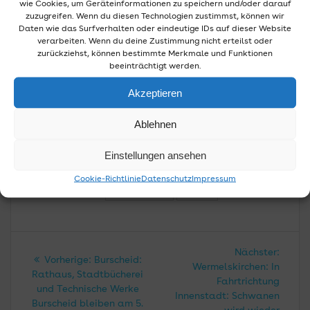
wie Cookies, um Geräteinformationen zu speichern und/oder darauf
aufgrund ihrer Alkoholisierung und/oder ihres Verhaltens
zuzugreifen. Wenn du diesen Technologien zustimmst, können wir
zu verhindern.
Daten wie das Surfverhalten oder eindeutige IDs auf dieser Website
verarbeiten. Wenn du deine Zustimmung nicht erteilst oder
In diesem Jahr musste niemand in das Polizeigewahrsam
zurückziehst, können bestimmte Merkmale und Funktionen
eingeliefert werden (2024: 3).
beeinträchtigt werden.
Nach aktuellem Stand wurde lediglich eine Strafanzeige
Akzeptieren
wegen eines Körperverletzungsdeliktes (Vorjahr: 4) sowie
eine Strafanzeige wegen eines Fahrraddiebstahls
Ablehnen
erstattet.
Einstellungen ansehen
Polizei RBK
Cookie-Richtlinie
Datenschutz
Impressum
HERBSTKIRMES
POLIZEI
Beitragsnavigation
Nächs
Nächster:
Vorheriger
Vorherige:
Burscheid:
Beitra
Wermelskirchen: In
Beitrag:
Rathaus, Stadtbücherei
Fahrtrichtung
und Technische Werke
Innenstadt: Schwanen
Burscheid bleiben am 5.