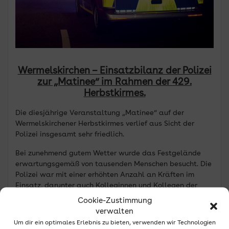
Wermelskirchen – Einsatzbilanz der Polizei
zur „Matinee“ im Rahmen der 429.
Herbstkirmes.
Die diesjährige Veranstaltung „Matinee“ auf der
Wermelskirchener Herbstkirmes verlief aus Sicht der
Polizei insgesamt sehr friedlich.
Bei zunehmend gutem Wetter wurde das Festgelände
erwartungsgemäß von tausenden Menschen besucht. Die
Polizei war mit einer erhöhten Anzahl an Kräften im
Einsatz, darunter auch Kolleginnen und Kollegen der
Bereitschaftspolizei.
Cookie-Zustimmung
verwalten
Im Verlauf des Tages erhielten 5 Personen (Vorjahr: 7)
Um dir ein optimales Erlebnis zu bieten, verwenden wir Technologien
einen Platzverweis, um eine zu befürchtende Straftat