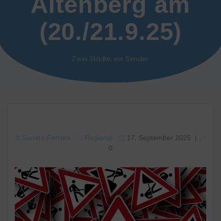
Altenberg am
(20./21.9.25)
Zwei Städte, ein Sender.
Sandro Ferrara
Regional
17. September 2025
|
0