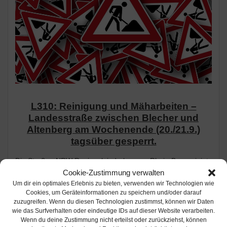
L310: Reinigung und Mäharbeiten –
Landesstraße zwischen Blecher und
Altenberg am Wochenende (20./21.9.)
tagsüber gesperrt.
Die Straßen.NRW Regionalniederlassung Rhein-Berg reinigt
am Samstag (20.9.) und Sonntag (21.9.) an der L 310
Cookie-Zustimmung verwalten
zwischen Blecher und Altenberg die Straßenabläufe und führt
Um dir ein optimales Erlebnis zu bieten, verwenden wir Technologien wie
Mäharbeiten durch. Die L310 (Hauptstraße) wird während
Cookies, um Geräteinformationen zu speichern und/oder darauf
zuzugreifen. Wenn du diesen Technologien zustimmst, können wir Daten
der Maßnahme zwischen Blecher und Altenberg jeweils in
wie das Surfverhalten oder eindeutige IDs auf dieser Website verarbeiten.
der Zeit von 7 bis 17 Uhr gesperrt. Verkehrsteilnehmerinnen
Wenn du deine Zustimmung nicht erteilst oder zurückziehst, können
und Verkehrsteilnehmer sollten über die K29 (Bergstraße)