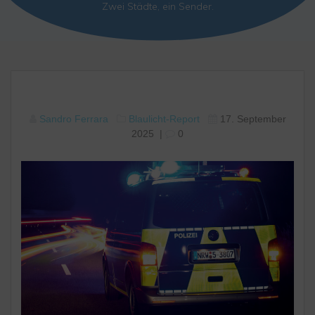
Zwei Städte, ein Sender.
Sandro Ferrara
Blaulicht-Report
17. September
2025
|
0