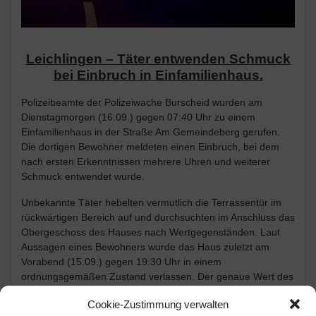
Leichlingen – Täter entwenden Schmuck
bei Einbruch in Einfamilienhaus.
Polizeibeamte der Polizeiwache Burscheid wurden am
Dienstagmorgen (16.09.) gegen 07:40 Uhr zu einem
Einfamilienhaus in der Straße Am Gemeindeberg gerufen.
Die dortigen Bewohner meldeten einen Einbruch, bei dem
nach ersten Erkenntnissen mehrere Uhren und weiterer
Schmuck entwendet wurde.
Unbekannte Täter hebelten vermutlich die Terrassentür im
rückwärtigen Bereich auf und durchsuchten im Anschluss das
Obergeschoss des Hauses nach Wertgegenständen. Laut
Aussagen eines Bewohners wurde das Haus zuletzt am
Vorabend (15.09.) gegen 19:30 Uhr in einem
ordnungsgemäßen Zustand verlassen. Der genaue Wert des
entwendeten Schmucks konnte zum Zeitpunkt der
Cookie-Zustimmung verwalten
Anzeigenaufnahme noch nicht eindeutig beziffert werden.