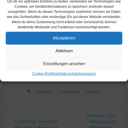
Um dir ein optimales Erlebnis zu bieten, verwenden wir Technologien wie
Die Polizei nahm eine entsprechende Strafanzeige auf und
Cookies, um Geräteinformationen zu speichern und/oder darauf
zuzugreifen. Wenn du diesen Technologien zustimmst, können wir Daten
führte eine Spurensicherung am Tatort durch. Wer Hinweise
wie das Surfverhalten oder eindeutige IDs auf dieser Website verarbeiten.
zu diesem Einbruch geben kann, wird gebeten sich unter der
Wenn du deine Zustimmung nicht erteilst oder zurückziehst, können
Rufnummer 02202 205-0 an das zuständige
bestimmte Merkmale und Funktionen beeinträchtigt werden.
Kriminalkommissariat 2 der Polizei Rhein-Berg zu wenden.
Akzeptieren
Die Kolleginnen und Kollegen der Kriminalprävention bieten
darüber hinaus jederzeit eine kostenlose und unverbindliche
Ablehnen
Beratung zum Thema Einbruchschutz an. Bei Interesse an
einem persönlichen oder telefonischen Gespräch sind die
Einstellungen ansehen
Expertinnen und Experten unter der Rufnummer 02202 205-
444 oder per Mail unter
Cookie-Richtlinie
Datenschutz
Impressum
gl.kriminalpraevention@polizei.nrw.de
erreichbar.
DIEBSTAHL
LEICHLINGEN
POLIZEI
Beitragsnavigation
Nächster
Nächster:
L310:
Vorheriger
Beitrag:
Vorherige:
Burscheid:
Reinigung und
Beitrag:
Autodiebe hatten es auf
Mäharbeiten –